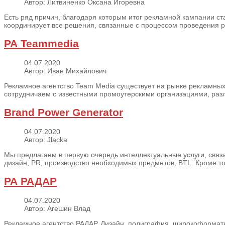
Автор: Литвиненко Оксана Игоревна
Есть ряд причин, благодаря которым итог рекламной кампании ст
координирует все решения, связанные с процессом проведения р
РА Teammedia
04.07.2020
Автор: Иван Михайлович
Рекламное агентство Team Media существует на рынке рекламных 
сотрудничаем с известными промоутерскими организациями, раз
Brand Power Generator
04.07.2020
Автор: Jlacka
Мы предлагаем в первую очередь интеллектуальные услуги, связа
дизайн, PR, производство необходимых предметов, BTL. Кроме тог
РА РАДАР
04.07.2020
Автор: Агешин Влад
Рекламное агентство РАДАР. Дизайн, полиграфия, широкоформатная