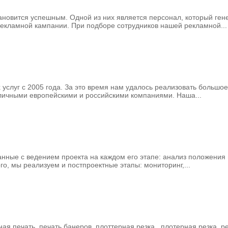
ановится успешным. Одной из них является персонал, который ген
екламной кампании. При подборе сотрудников нашей рекламной...
услуг с 2005 года. За это время нам удалось реализовать большо
личными европейскими и российскими компаниями. Наша...
нные с ведением проекта на каждом его этапе: анализ положения 
о, мы реализуем и постпроектные этапы: мониторинг,...
 печать, печать банеров, плоттерная резка , плотерная резка, ре