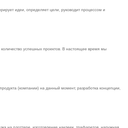
ерирует идеи, определяет цели, руководит процессом и
е количество успешных проектов. В настоящее время мы
продукта (компании) на данный момент, разработка концепции,
зка на плоттере, изготовление наклеек, трафаретов, наружная