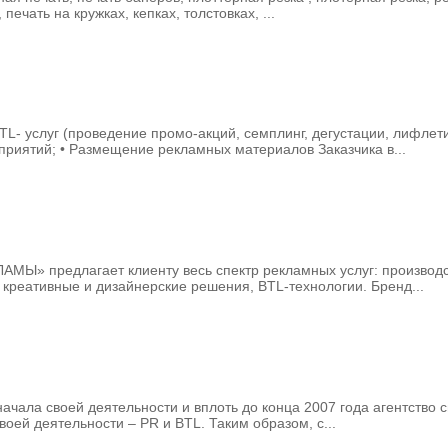
ечать на кружках, кепках, толстовках, ...
BTL- услуг (проведение промо-акций, семплинг, дегустации, лифле
риятий; • Размещение рекламных материалов Заказчика в...
МЫ» предлагает клиенту весь спектр рекламных услуг: производ
креативные и дизайнерские решения, BTL-технологии. Бренд...
начала своей деятельности и вплоть до конца 2007 года агентство 
оей деятельности – PR и BTL. Таким образом, с...