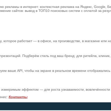
нию рекламы в интернет: контекстная реклама на Яндекс, Google, Б
жение сайтов: вывод в ТОП10 поисковых систем с оплатой за резул
 которое работает — в офисе, на производстве, в магазине или на
зентаций. Подберём стиль под ваш бренд: для ритейла, клиник, а
уем ваше API, чтобы на экране в реальном времени отображались 
 с измеримым эффектом — для роста узнаваемости, вовлечённости
знес:
Контакты