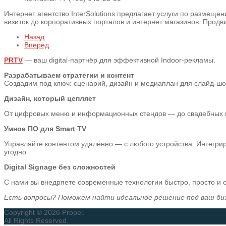
Интернет агентство InterSolutions предлагает услуги по размеще
визиток до корпоративных порталов и интернет магазинов. Продви
Назад
Вперед
PRTV
— ваш digital-партнёр для эффективной Indoor-рекламы.
Разрабатываем стратегии и контент
Создадим под ключ: сценарий, дизайн и медиаплан для слайд-шоу,
Дизайн, который цепляет
От цифровых меню и информационных стендов — до свадебных пре
Умное ПО для Smart TV
Управляйте контентом удалённо — с любого устройства. Интегрир
угодно.
Digital Signage без сложностей
С нами вы внедряете современные технологии быстро, просто и
Есть вопросы? Поможем найти идеальное решение под ваш би
Copyright © 2026 Propel.
All Rights Reserved.