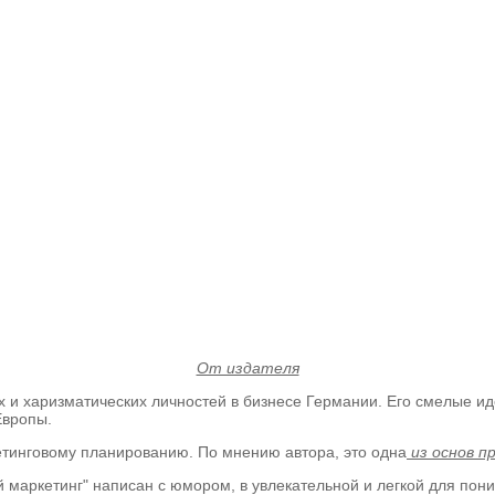
От издателя
х и харизматических личностей в бизнесе Германии. Его смелые и
Европы.
тинговому планированию. По мнению автора, это одна
из основ п
ый маркетинг" написан с юмором, в увлекательной и легкой для по