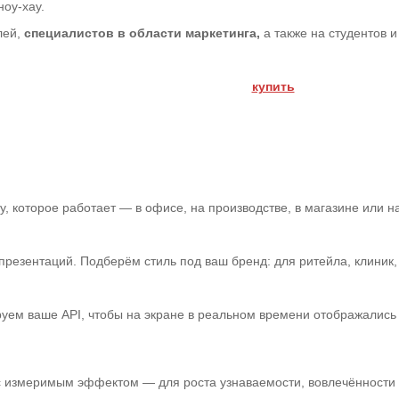
оу-хау.
лей,
специалистов в области маркетинга,
а также на студентов 
купить
 которое работает — в офисе, на производстве, в магазине или на
зентаций. Подберём стиль под ваш бренд: для ритейла, клиник, а
уем ваше API, чтобы на экране в реальном времени отображались 
 с измеримым эффектом — для роста узнаваемости, вовлечённости