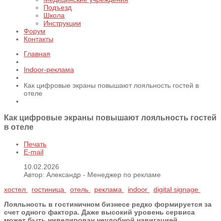
Подъезд
Школа
Инструкции
Форум
Контакты
Главная
Indoor-реклама
Как цифровые экраны повышают лояльность гостей в
отеле
Как цифровые экраны повышают лояльность гостей
в отеле
Печать
E-mail
10.02.2026
Автор: Александр - Менеджер по рекламе
хостел
гостиница
отель
реклама
indoor
digital signage
Лояльность в гостиничном бизнесе редко формируется за
счет одного фактора. Даже высокий уровень сервиса
может быть нивелирован неудобной навигацией,