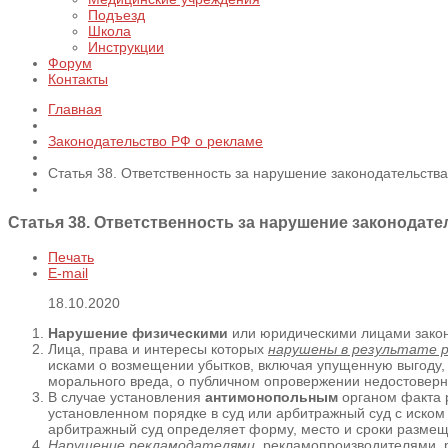
Подъезд
Школа
Инструкции
Форум
Контакты
Главная
Законодательство РФ о рекламе
Статья 38. Ответственность за нарушение законодательств
Статья 38. Ответственность за нарушение законодат
Печать
E-mail
18.10.2020
Нарушение физическими
или юридическими лицами законо
Лица, права и интересы которых
нарушены в результате 
исками о возмещении убытков, включая упущенную выгоду,
морального вреда, о публичном опровержении недостоверн
В случае установления
антимонопольным
органом факта 
установленном порядке в суд или арбитражный суд с иском
арбитражный суд определяет форму, место и сроки размещ
Нарушение рекламодателями
, рекламопроизводителями, 