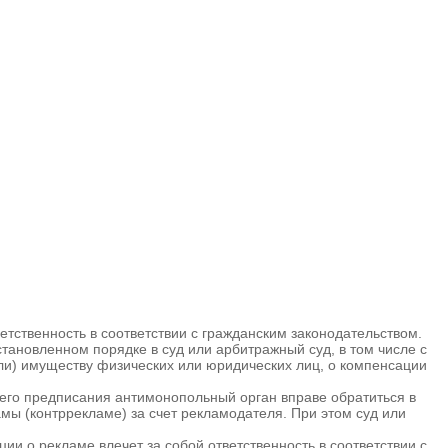
тственность в соответствии с гражданским законодательством.
становленном порядке в суд или арбитражный суд, в том числе с
ли) имуществу физических или юридических лиц, о компенсации
го предписания антимонопольный орган вправе обратиться в
мы (контррекламе) за счет рекламодателя. При этом суд или
и о рекламе влечет за собой ответственность в соответствии с