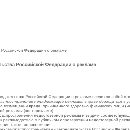
а Российской Федерации о рекламе
ельства Российской Федерации о рекламе
дательства Российской Федерации о рекламе влечет за собой отве
распространения ненадлежащей рекламы
, вправе обращаться в у
 о возмещении вреда, причиненного здоровью физических лиц и (и
ой рекламы (контррекламе).
распространения недостоверной рекламы и выдачи соответствующе
 к рекламодателю о публичном опровержении недостоверной рекла
ения такого опровержения.
рекламораспространителями законодательства Российской Федераци