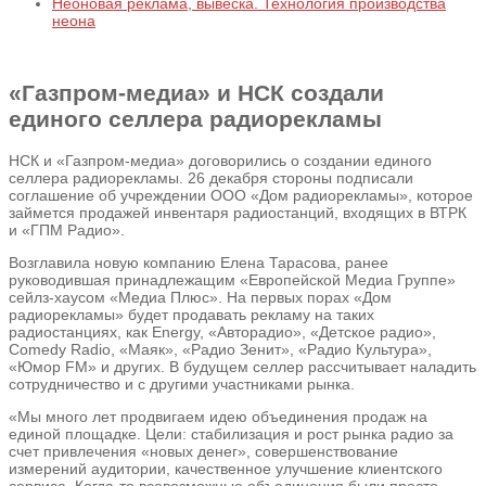
Неоновая реклама, вывеска. Технология производства
неона
«Газпром-медиа» и НСК создали
единого селлера радиорекламы
НСК и «Газпром-медиа» договорились о создании единого
селлера радиорекламы. 26 декабря стороны подписали
соглашение об учреждении ООО «Дом радиорекламы», которое
займется продажей инвентаря радиостанций, входящих в ВТРК
и «ГПМ Радио».
Возглавила новую компанию Елена Тарасова, ранее
руководившая принадлежащим «Европейской Медиа Группе»
сейлз-хаусом «Медиа Плюс». На первых порах «Дом
радиорекламы» будет продавать рекламу на таких
радиостанциях, как Energy, «Авторадио», «Детское радио»,
Comedy Radio, «Маяк», «Радио Зенит», «Радио Культура»,
«Юмор FM» и других. В будущем селлер рассчитывает наладить
сотрудничество и с другими участниками рынка.
«Мы много лет продвигаем идею объединения продаж на
единой площадке. Цели: стабилизация и рост рынка радио за
счет привлечения «новых денег», совершенствование
измерений аудитории, качественное улучшение клиентского
сервиса. Когда-то всевозможные объединения были просто