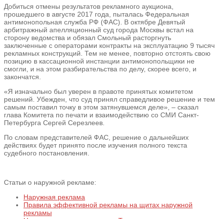
Добиться отмены результатов рекламного аукциона,
прошедшего в августе 2017 года, пыталась Федеральная
антимонопольная служба РФ (ФАС). В октябре Девятый
арбитражный апелляционный суд города Москвы встал на
сторону ведомства и обязал Смольный расторгнуть
заключенные с операторами контракты на эксплуатацию 9 тысяч
рекламных конструкций. Тем не менее, повторно отстоять свою
позицию в кассационной инстанции антимонопольщики не
смогли, и на этом разбирательства по делу, скорее всего, и
закончатся.
«Я изначально был уверен в правоте принятых комитетом
решений. Убежден, что суд принял справедливое решение и тем
самым поставил точку в этом затянувшемся деле», – сказал
глава Комитета по печати и взаимодействию со СМИ Санкт-
Петербурга Сергей Серезлеев.
По словам представителей ФАС, решение о дальнейших
действиях будет принято после изучения полного текста
судебного постановления.
Статьи о наружной рекламе:
Наружная реклама
Правила эффективной рекламы на щитах наружной
рекламы