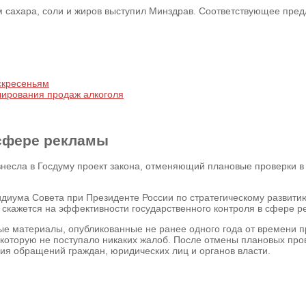
 сахара, соли и жиров выступил Минздрав. Соответствующее предл
скресеньям
лирования продаж алкоголя
 сфере рекламы
несла в Госдуму проект закона, отменяющий плановые проверки 
идиума Совета при Президенте России по стратегическому развити
е скажется на эффективности государственного контроля в сфере р
 материалы, опубликованные не ранее одного года от времени пр
а которую не поступало никаких жалоб. После отмены плановых пр
я обращений граждан, юридических лиц и органов власти.