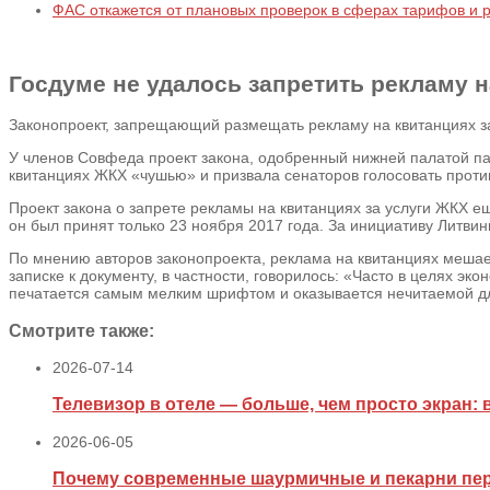
ФАС откажется от плановых проверок в сферах тарифов и 
Госдуме не удалось запретить рекламу 
Законопроект, запрещающий размещать рекламу на квитанциях за
У членов Совфеда проект закона, одобренный нижней палатой п
квитанциях ЖКХ «чушью» и призвала сенаторов голосовать против
Проект закона о запрете рекламы на квитанциях за услуги ЖКХ е
он был принят только 23 ноября 2017 года. За инициативу Литви
По мнению авторов законопроекта, реклама на квитанциях меша
записке к документу, в частности, говорилось: «Часто в целях 
печатается самым мелким шрифтом и оказывается нечитаемой дл
Смотрите также:
2026-07-14
Телевизор в отеле — больше, чем просто экран: 
2026-06-05
Почему современные шаурмичные и пекарни пе