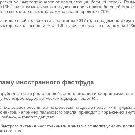
 региональных телеканалов от демонстрации бегущей строки. Разм
РФ. При этом максимальная длительность показа бегущей строки 
 во всех остальных программах она не превысит 20%.
региональной телерекламы по итогам 2017 года продемонстрирует 
ных городах с населением от 100 тысяч человек – в среднем на 11
ламу иностранного фастфуда
арубежные сети ресторанов быстрого питания иностранными агент
у Роспотребнадзора и Роскомнадзора, пишет RT.
 навязывает россиянам нездоровые пищевые привычки и чуждые ц
нентов, например пальмового масла, приводит к поражению внутре
рубеж», – говорит депутат.
быстрого питания иностранными агентами позволит усилить провер
го агента».