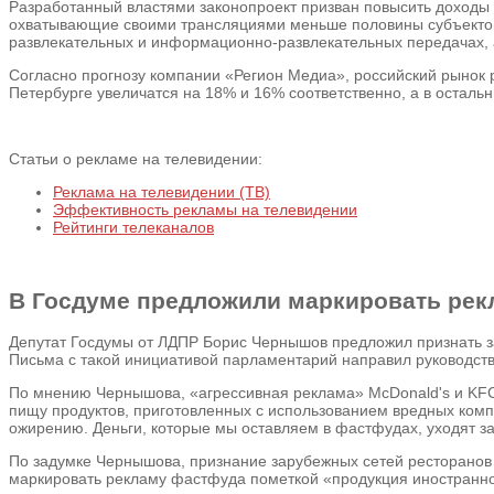
Разработанный властями законопроект призван повысить доходы
охватывающие своими трансляциями меньше половины субъектов 
развлекательных и информационно-развлекательных передачах, а
Согласно прогнозу компании «Регион Медиа», российский рынок 
Петербурге увеличатся на 18% и 16% соответственно, а в осталь
Статьи о рекламе на телевидении:
Реклама на телевидении (ТВ)
Эффективность рекламы на телевидении
Рейтинги телеканалов
В Госдуме предложили маркировать рек
Депутат Госдумы от ЛДПР Борис Чернышов предложил признать з
Письма с такой инициативой парламентарий направил руководств
По мнению Чернышова, «агрессивная реклама» McDonald's и KFC
пищу продуктов, приготовленных с использованием вредных компо
ожирению. Деньги, которые мы оставляем в фастфудах, уходят за 
По задумке Чернышова, признание зарубежных сетей ресторанов 
маркировать рекламу фастфуда пометкой «продукция иностранно