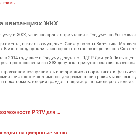
рекламы
на квитанциях ЖКХ
 услуги ЖКХ, успешно прошел три чтения в Госдуме, но был откл
арламента, вызвал возмущение. Спикер палаты Валентина Матвиен
. В итоге поддержали законопроект только четверо членов Совета
ще в 2014 году внес в Госдуму депутат от ЛДПР Дмитрий Литвинцев
нцева проголосовали все 393 депутата, присутствовавшие на засед
ет гражданам воспринимать информацию о нормативах и фактичес
экономии печатного места именно для размещения рекламы вся выш
я некоторых категорий граждан, например, пенсионеров, людей с
возможности PRTV для ...
реходят на цифровые меню