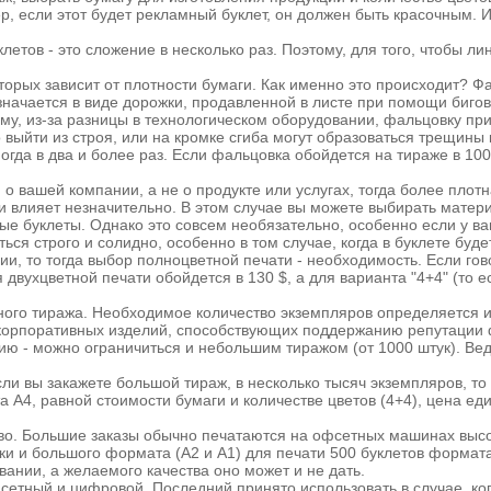
, если этот будет рекламный буклет, он должен быть красочным. 
летов - это сложение в несколько раз. Поэтому, для того, чтобы л
орых зависит от плотности бумаги. Как именно это происходит? Ф
значается в виде дорожки, продавленной в листе при помощи биго
у, из-за разницы в технологическом оборудовании, фальцовку прим
 выйти из строя, или на кромке сгиба могут образоваться трещины
да в два и более раз. Если фальцовка обойдется на тираже в 1000 
 вашей компании, а не о продукте или услугах, тогда более плот
и влияет незначительно. В этом случае вы можете выбирать матери
 буклеты. Однако это совсем необязательно, особенно если у ваш
ся строго и солидно, особенно в том случае, когда в буклете буде
 то тогда выбор полноцветной печати - необходимость. Если говор
ухцветной печати обойдется в 130 $, а для варианта "4+4" (то ест
ого тиража. Необходимое количество экземпляров определяется ис
 корпоративных изделий, способствующих поддержанию репутации
ю - можно ограничиться и небольшим тиражом (от 1000 штук). Ве
ли вы закажете большой тираж, в несколько тысяч экземпляров, то
А4, равной стоимости бумаги и количестве цветов (4+4), цена еди
тво. Большие заказы обычно печатаются на офсетных машинах высок
ски и большого формата (А2 и А1) для печати 500 буклетов формат
ании, а желаемого качества оно может и не дать.
етный и цифровой. Последний принято использовать в случае, когд