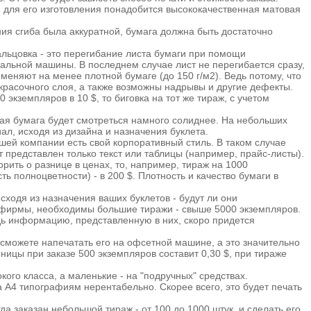
И для его изготовления понадобится высококачественная матовая
иния сгиба была аккуратной, бумага должна быть достаточно
альцовка - это перегибание листа бумаги при помощи
вальной машины. В последнем случае лист не перегибается сразу,
еняют на менее плотной бумаге (до 150 г/м2). Ведь потому, что
 красочного слоя, а также возможны надрывы и другие дефекты.
экземпляров в 10 $, то биговка на тот же тираж, с учетом
ная бумага будет смотреться намного солиднее. На небольших
ал, исходя из дизайна и назначения буклета.
ей компании есть свой корпоративный стиль. В таком случае
т представлен только текст или таблицы (например, прайс-листы).
ить о разнице в ценах, то, например, тираж на 1000
ь полноцветности) - в 200 $. Плотность и качество бумаги в
ходя из назначения ваших буклетов - будут ли они
 фирмы, необходимы большие тиражи - свыше 5000 экземпляров.
дь информацию, представленную в них, скоро придется
 сможете напечатать его на офсетной машине, а это значительно
ницы при заказе 500 экземпляров составит 0,30 $, при тираже
ого класса, а маленькие - на "подручных" средствах.
а А4 типографиям нерентабельно. Скорее всего, это будет печать
а заказан небольшой тираж - от 100 до 1000 штук, и сделать его