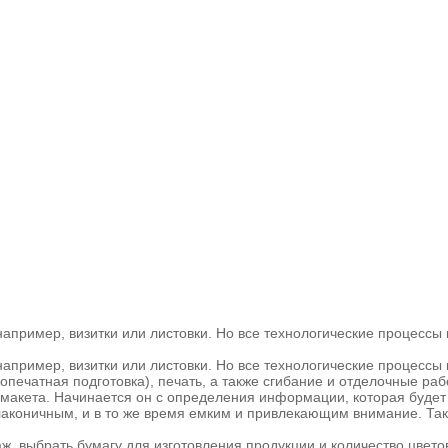
апример, визитки или листовки. Но все технологические процессы 
апример, визитки или листовки. Но все технологические процессы 
допечатная подготовка), печать, а также сгибание и отделочные ра
-макета. Начинается он с определения информации, которая будет 
лаконичным, и в то же время емким и привлекающим внимание. Так
 выбрать бумагу для изготовления продукции и количество цветов. 