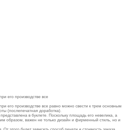
при его производстве все
при его производстве все равно можно свести к трем основным
боты (послепечатная доработка).
представлена в буклете. Поскольку площадь его невелика, а
им образом, важен не только дизайн и фирменный стиль, но и
От этого будет зависеть способ печати и стоимость заказа.