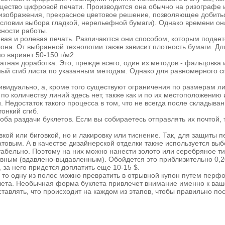
ущество цифровой печати. Производится она обычно на ризографе
ь изображения, прекрасное цветовое решение, позволяющее добитьс
ловии выбора гладкой, нерельефной бумаги). Однако времени она 
жности работы.
ая и ролевая печать. Различаются они способом, которым подаетс
на. От выбранной технологии также зависит плотность бумаги. Для
о вариант 50-150 г/м2.
тная доработка. Это, прежде всего, один из методов - фальцовка и
 сгиб листа по указанным методам. Однако для равномерного сги
ивидуально, а, кроме того существуют ограничения по размерам л
 по количеству линий здесь нет, также как и по их местоположени
. Недостаток такого процесса в том, что не всегда после складыва
онкий сгиб.
ба раздачи буклетов. Если вы собираетесь отправлять их почтой, 
вкой или биговкой, но и лакировку или тиснение. Так, для защиты
товым. А в качестве дизайнерской отделки также используется выбо
бельно. Поэтому на них можно нанести золото или серебряное тис
вным (вдавлено-выдавленным). Обойдется это приблизительно 0,20 $
 за него придется доплатить еще 10-15 $.
 то одну из полос можно превратить в отрывной купон путем перф
лета. Необычная форма буклета привлечет внимание именно к ваш
авлять, что происходит на каждом из этапов, чтобы правильно пос