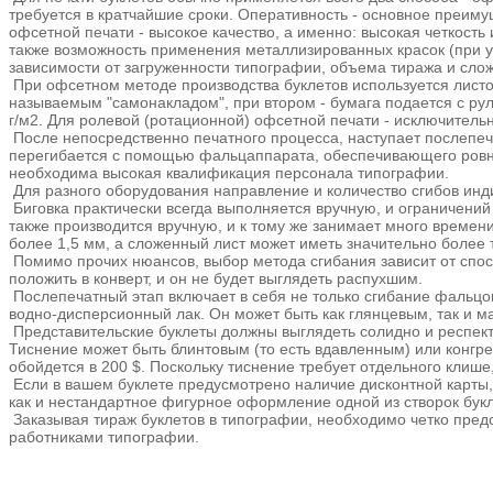
требуется в кратчайшие сроки. Оперативность - основное преим
офсетной печати - высокое качество, а именно: высокая четкост
также возможность применения металлизированных красок (при ус
зависимости от загруженности типографии, объема тиража и сло
При офсетном методе производства буклетов используется листов
называемым "самонакладом", при втором - бумага подается с руло
г/м2. Для ролевой (ротационной) офсетной печати - исключительн
После непосредственно печатного процесса, наступает послепеча
перегибается с помощью фальцаппарата, обеспечивающего ровный
необходима высокая квалификация персонала типографии.
Для разного оборудования направление и количество сгибов инд
Биговка практически всегда выполняется вручную, и ограничений
также производится вручную, и к тому же занимает много времени
более 1,5 мм, а сложенный лист может иметь значительно более т
Помимо прочих нюансов, выбор метода сгибания зависит от спосо
положить в конверт, и он не будет выглядеть распухшим.
Послепечатный этап включает в себя не только сгибание фальцо
водно-дисперсионный лак. Он может быть как глянцевым, так и ма
Представительские буклеты должны выглядеть солидно и респекта
Тиснение может быть блинтовым (то есть вдавленным) или конгре
обойдется в 200 $. Поскольку тиснение требует отдельного клише,
Если в вашем буклете предусмотрено наличие дисконтной карты,
как и нестандартное фигурное оформление одной из створок бук
Заказывая тираж буклетов в типографии, необходимо четко предст
работниками типографии.