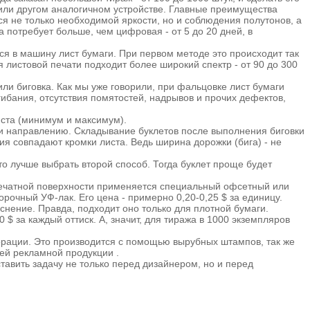
 или другом аналогичном устройстве. Главные преимущества
я не только необходимой яркости, но и соблюдения полутонов, а
потребует больше, чем цифровая - от 5 до 20 дней, в
я в машину лист бумаги. При первом методе это происходит так
 листовой печати подходит более широкий спектр - от 90 до 300
ли биговка. Как мы уже говорили, при фальцовке лист бумаги
бания, отсутствия помятостей, надрывов и прочих дефектов,
иста (минимум и максимум).
ю и направлению. Складывание буклетов после выполнения биговки
ния совпадают кромки листа. Ведь ширина дорожки (бига) - не
то лучше выбрать второй способ. Тогда буклет проще будет
 печатной поверхности применяется специальный офсетный или
рочный УФ-лак. Его цена - примерно 0,20-0,25 $ за единицу.
нение. Правда, подходит оно только для плотной бумаги.
 за каждый оттиск. А, значит, для тиража в 1000 экземпляров
орации. Это производится с помощью вырубных штампов, так же
ей рекламной продукции .
тавить задачу не только перед дизайнером, но и перед