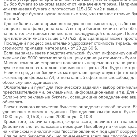
Выбор бумаги во многом зависит от назначения тиража. Например
или глянцевая бумага с плотностью 115-150 г/м2 и выше.
При выборе бумаги нужно помнить о том, что главное отличие бук
плотной.
Для сгибания листа применяется два основных метода, выбор кот
специального фальцаппарата. А вот при биговке линия сгиба обо
на него только наносят линию для последующей операции. Поэтом
при плотности листа свыше 170 г/м2, фальцаппарат может просто
Последний процесс значительно удорожает стоимость тиража, иног
стоимости приладки материала - от 20 до 60 $.
Если вы заказываете представительский буклет, информирующий о
тиражах (до 5000 экземпляров) на цену единицы стоимость бумаг
Многие компании стараются напечатать непременно полноцветные
лучше использовать только "фирменные" цвета. Это будет смотреть
Если же среди необходимых материалов присутствуют фотографии,
экземпляров формата А4, отпечатанный офсетным способом, для дв
обоих случаях одинаковые.
Обязательный пункт для технического задания - выбор оптимальн
представительскими, рекламными, информационными и т.д. Для
Если же это рекламные буклеты, освещающие определенную акци
обновлять.
Расчет нужного количества буклетов определит способ печати. Ес
удешевляет стоимость единицы. При одинаковом формате буклета 
1000 штук - 0,15 $, свыше 2000 штук - 0,10 $.
Кроме того, величина тиража, скорее всего, повлияет и на качес
Действительно, использовать немецкий Heidelberg на четыре кра
на китайском и аналогичном "восстановленном под цвет" оборудов
Для печати буклетов обычно применяется всего два способа - офс