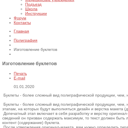
Подъезд
Школа
Инструкции
Форум
Контакты
Главная
Полиграфия
Изготовление буклетов
Изготовление буклетов
Печать
E-mail
01.01.2020
Буклеты - более сложный вид полиграфической продукции, чем, н
Буклеты - более сложный вид полиграфической продукции, чем, н
этапам, на которых будут выполняться дизайн и верстка макета (
Допечатный этап включает в себя разработку и верстку оригинал
сведений он призван содержать максимум, то текст должен быть 
контент (содержание) буклета.
После утверждения оригинал-макета, вам нужно определить тираж,