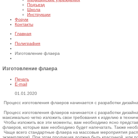
Подъезд
Школа
Инструкции
Форум
Контакты
Главная
Полиграфия
Изготовление флаера
Изготовление флаера
Печать
E-mail
01.01.2020
Процесс изготовления флаеров начинается с разработки дизайна 
Процесс изготовления флаеров начинается с разработки дизайна 
максимально четко изложить свои требования к изделию в технич
Чтобы изложить все эти моменты, вам необходимо ясно представл
флаеров, которые вам необходимо будет напечатать. Также необ
Чаще всего стандартные флаера на массовые мероприятия распро
экземпляров). При этом продукция должна быть красочной, или п