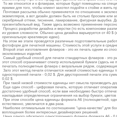
То же относится и к флаерам, которые будут помещены на специ
яркими для того, чтобы клиент захотел подойти к стойке и взять 
Почтовая рассылка обычно применяется по отношению к эксклюзи
экземпляров, а вот дизайн должен быть не столько броским или 
серебряный оттеки, тиснение, лакирование, фигурная вырубка. 
презентабельный вид. Также здесь возможно применение персонал
Процесс разработки дизайна и верстки (то есть компоновки разли
из уровня сложности. Обычно цена дизайна варьируется от 40 $ (е
оригинальную креативную идею).
На этом же этапе проводятся различные подготовительные работ
фотоформ для печатной машины. Стоимость этой услуги в среднем
Второй этап изготовления флаеров - это их печать одним из сп
эксклюзивных изделий.
Самый удобный способ для печати стандартных флаеров - это р
этот способ ограничивает спектр используемой бумаги (здесь не
печатать полноцветные флаера с визуальным рядом, содержащим 
Зато этот метод печати отличается низкой стоимостью единицы 
односторонней печати - 0,02 $. Для двусторонней печати эта сумм
0,02 $.
При такой низкой стоимости единицы нет смысла производить д
Еще один способ - цифровая печать, которую отличает оперативн
достаточно удобный способ, если вам необходимо быстро отпеча
накладывая определенные ограничения на выбор бумаги, цветов 
При этом способе цена единицы формата А6 (полноцветной, одност
естественно, увеличатся в два раза.
Наиболее оптимальным по соотношению "цена-качество" для бол
воплощения более интересных дизайнерских решений.
Цена одного офсетного одностороннего флаера формата А6 - 0,09 