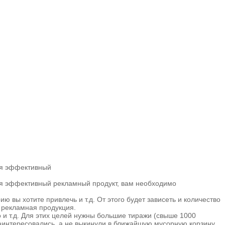
лся эффективный
лся эффективный рекламный продукт, вам необходимо
вы хотите привлечь и т.д. От этого будет зависеть и количество
 рекламная продукция.
 и т.д. Для этих целей нужны большие тиражи (свыше 1000
аинтересовались, а не выкинули в ближайшую мусорную корзину.