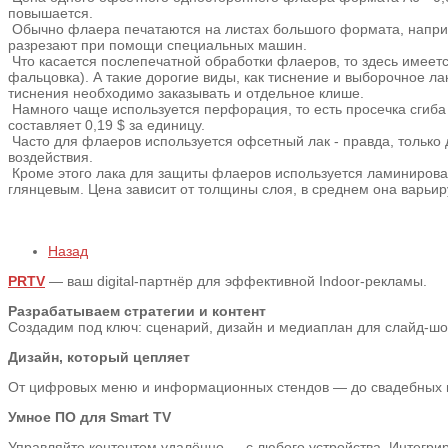
повышается.
Обычно флаера печатаются на листах большого формата, наприм
разрезают при помощи специальных машин.
Что касается послепечатной обработки флаеров, то здесь имеется
фальцовка). А такие дорогие виды, как тиснение и выборочное лак
тиснения необходимо заказывать и отдельное клише.
Намного чаще используется перфорация, то есть просечка сгиба
составляет 0,19 $ за единицу.
Часто для флаеров используется офсетный лак - правда, только
воздействия.
Кроме этого лака для защиты флаеров используется ламинирован
глянцевым. Цена зависит от толщины слоя, в среднем она варьируе
Назад
PRTV
— ваш digital-партнёр для эффективной Indoor-рекламы.
Разрабатываем стратегии и контент
Создадим под ключ: сценарий, дизайн и медиаплан для слайд-шоу,
Дизайн, который цепляет
От цифровых меню и информационных стендов — до свадебных пре
Умное ПО для Smart TV
Управляйте контентом удалённо — с любого устройства. Интегрир