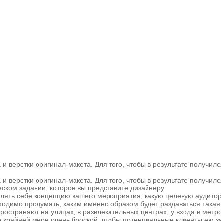
и верстки оригинал-макета. Для того, чтобы в результате получи
и верстки оригинал-макета. Для того, чтобы в результате получи
еском задании, которое вы представите дизайнеру.
ять себе концепцию вашего мероприятия, какую целевую аудиторию 
ходимо продумать, каким именно образом будет раздаваться такая
страняют на улицах, в развлекательных центрах, у входа в метро
о крайней мере очень броской, чтобы потенциальные клиенты ею з