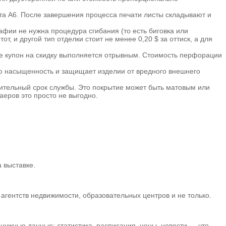
а А6. После завершения процесса печати листы складывают и
афии не нужна процедура сгибания (то есть биговка или
, и другой тип отделки стоит не менее 0,20 $ за оттиск, а для
де купон на скидку выполняется отрывным. Стоимость перфорации
ую насыщенность и защищает изделии от вредного внешнего
лительный срок службы. Это покрытие может быть матовым или
аеров это просто не выгодно.
 выставке.
гентств недвижимости, образовательных центров и не только.
нужные данные: статистика, расписания, цены, новости — что