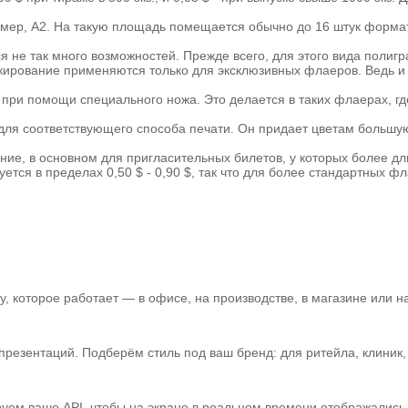
ер, А2. На такую площадь помещается обычно до 16 штук формат
 не так много возможностей. Прежде всего, для этого вида полигр
ирование применяются только для эксклюзивных флаеров. Ведь и тот
 при помощи специального ножа. Это делается в таких флаерах, г
 для соответствующего способа печати. Он придает цветам больш
ие, в основном для пригласительных билетов, у которых более д
тся в пределах 0,50 $ - 0,90 $, так что для более стандартных фл
 которое работает — в офисе, на производстве, в магазине или на
зентаций. Подберём стиль под ваш бренд: для ритейла, клиник, а
уем ваше API, чтобы на экране в реальном времени отображались 