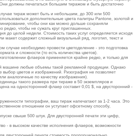
 Они должны печататься большим тиражом и быть достаточно
лучае тираж может быть и небольшим, до 300 или 500
спользоваться дополнительные цвета палитры Pantone, золотой и
минирование, чтобы они как можно дольше сохраняли
о редко, чтобы не сужать круг приглашенных.
дня до целой недели. Стоимость таких услуг определяется исходя
сли макет содержит сложный визуальный ряд, логотип, текст и
ом случае необходимо провести цветоделение - это подготовка
рмата и сложности (то есть количества цветов).
изготовлении флаеров применяется крайне редко, и только для
ой машине любые объемы такой рекламной продукции. Однако
же выбор цветов и изображений. Ризография не позволяет
ли аналогичные по качеству изображения).
диницы такого размера при тираже в 50 экземпляров и
 цена на односторонний флаер составит 0,01 $, на двусторонний -
груженности типографии, ваш тираж напечатают за 1-2 часа. Это
чественном отношении он уступает офсетному способу,
ыпуске свыше 500 штук. Для двусторонней печати эти цифр,
во - в высоком качестве исполнения флаеров, возможности
 Для двусторонней печати стоимость пропорционально