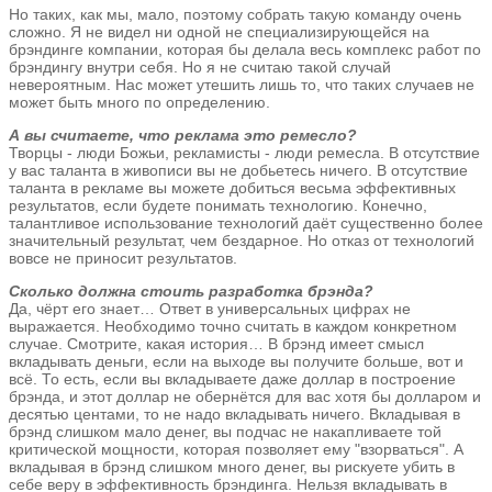
Но таких, как мы, мало, поэтому собрать такую команду очень
сложно. Я не видел ни одной не специализирующейся на
брэндинге компании, которая бы делала весь комплекс работ по
брэндингу внутри себя. Но я не считаю такой случай
невероятным. Нас может утешить лишь то, что таких случаев не
может быть много по определению.
А вы считаете, что реклама это ремесло?
Творцы - люди Божьи, рекламисты - люди ремесла. В отсутствие
у вас таланта в живописи вы не добьетесь ничего. В отсутствие
таланта в рекламе вы можете добиться весьма эффективных
результатов, если будете понимать технологию. Конечно,
талантливое использование технологий даёт существенно более
значительный результат, чем бездарное. Но отказ от технологий
вовсе не приносит результатов.
Сколько должна стоить разработка брэнда?
Да, чёрт его знает… Ответ в универсальных цифрах не
выражается. Необходимо точно считать в каждом конкретном
случае. Смотрите, какая история… В брэнд имеет смысл
вкладывать деньги, если на выходе вы получите больше, вот и
всё. То есть, если вы вкладываете даже доллар в построение
брэнда, и этот доллар не обернётся для вас хотя бы долларом и
десятью центами, то не надо вкладывать ничего. Вкладывая в
брэнд слишком мало денег, вы подчас не накапливаете той
критической мощности, которая позволяет ему "взорваться". А
вкладывая в брэнд слишком много денег, вы рискуете убить в
себе веру в эффективность брэндинга. Нельзя вкладывать в