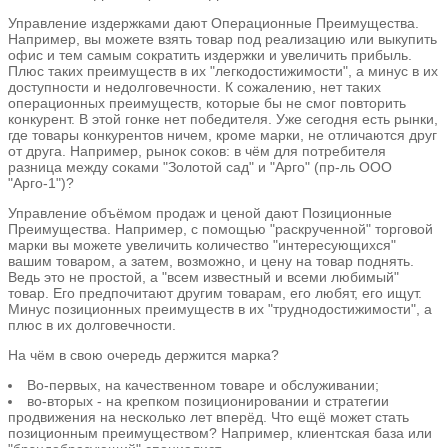
Управление издержками дают Операционные Преимущества.
Например, вы можете взять товар под реализацию или выкупить
офис и тем самым сократить издержки и увеличить прибыль.
Плюс таких преимуществ в их "легкодостижимости", а минус в их
доступности и недолговечности. К сожалению, нет таких
операционных преимуществ, которые бы не смог повторить
конкурент. В этой гонке нет победителя. Уже сегодня есть рынки,
где товары конкурентов ничем, кроме марки, не отличаются друг
от друга. Например, рынок соков: в чём для потребителя
разница между соками "Золотой сад" и "Арго" (пр-ль ООО
"Арго-1")?
Управление объёмом продаж и ценой дают Позиционные
Преимущества. Например, с помощью "раскрученной" торговой
марки вы можете увеличить количество "интересующихся"
вашим товаром, а затем, возможно, и цену на товар поднять.
Ведь это не простой, а "всем известный и всеми любимый"
товар. Его предпочитают другим товарам, его любят, его ищут.
Минус позиционных преимуществ в их "труднодостижимости", а
плюс в их долговечности.
На чём в свою очередь держится марка?
Во-первых, на качественном товаре и обслуживании;
во-вторых - на крепком позиционировании и стратегии
продвижения на несколько лет вперёд. Что ещё может стать
позиционным преимуществом? Например, клиентская база или