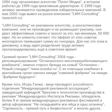
1994 году организовал агентство "Пилот Медиа", в котором
работал до 1999 года креативным директором. С 1999 года
активно занимается проведением избирательных кампаний. В
мае 2002 года вывел на рынок компанию "LMH Consulting"
/www.lmh.ru/.
"LMH Consulting" не рекламное агентство, а консалтинговая
компания, они не производят и не размещают рекламу, они
дают эффективные советы и просят за это, как минимум, 50 000
евро. Но их клиенты считают, что эффект от этих советов
многократно превышает сумму их гонорара. Для нас это пока в
диковинку, а ведь идея разделения труда активно
пропагандировалась ещё в советское время!
Громкий проект "LMH Consulting" 2004 года -
репозиционирование "Останкинского мясоперерабатывающего
комбината", замена старого брэнда на новый "Останкино -
Новый стандарт" /www.sosiska.ru/. С их помощью комбинат в
кратчайшие сроки сменил имидж "совковой фабрики" на имидж
"фабрики будущего".
Кроме того, Игорь Ганжа - вице-президент российского
отделения "Международной рекламной ассоциации",
заведующий кафедрой "Креатив и технологии производства в
рекламе" Международного Института Рекламы, обладатель
более 8 кг призов международных рекламных фестивалей и
автор афоризмов: "Не складывайте все яйца в одну штанину",
"Скромность - прямой путь к безвестности" и многих других.