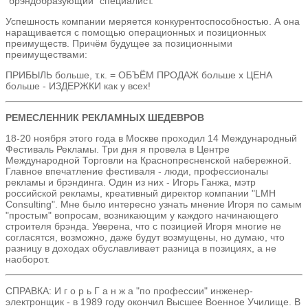
"брэндобразующий" специалист.
Успешность компании меряется конкурентоспособностью. А она
наращивается с помощью операционных и позиционных
преимуществ. Причём будущее за позиционными
преимуществами:
ПРИБЫЛЬ больше, т.к. = ОБЪЁМ ПРОДАЖ больше х ЦЕНА
больше - ИЗДЕРЖКИ как у всех!
РЕМЕСЛЕННИК РЕКЛАМНЫХ ШЕДЕВРОВ
18-20 ноября этого года в Москве проходил 14 Международный
Фестиваль Рекламы. Три дня я провела в Центре
Международной Торговли на Краснопресненской набережной.
Главное впечатление фестиваля - люди, профессионалы
рекламы и брэндинга. Один из них - Игорь Ганжа, мэтр
российской рекламы, креативный директор компании "LMH
Consulting". Мне было интересно узнать мнение Игоря по самым
"простым" вопросам, возникающим у каждого начинающего
строителя брэнда. Уверена, что с позицией Игоря многие не
согласятся, возможно, даже будут возмущены, но думаю, что
разницу в доходах обуславливает разница в позициях, а не
наоборот.
СПРАВКА: И г о р ь Г а н ж а "по профессии" инженер-
электронщик - в 1989 году окончил Высшее Военное Училище. В