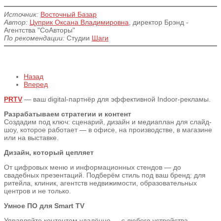
Источник:
Восточный Базар
Автор:
Цуприк Оксана Владимировна
, директор Брэнд -
Агентства "СоАвторы"
По рекомендации:
Студии
Шаги
Назад
Вперед
PRTV
— ваш digital-партнёр для эффективной Indoor-рекламы.
Разрабатываем стратегии и контент
Создадим под ключ: сценарий, дизайн и медиаплан для слайд-
шоу, которое работает — в офисе, на производстве, в магазине
или на выставке.
Дизайн, который цепляет
От цифровых меню и информационных стендов — до
свадебных презентаций. Подберём стиль под ваш бренд: для
ритейла, клиник, агентств недвижимости, образовательных
центров и не только.
Умное ПО для Smart TV
Управляйте контентом удалённо — с любого устройства.