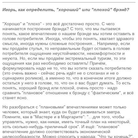
Игорь, как определить, "хороший" или "плохой" брэнд?
"Хорошо" и "плохо" - это всё достаточно просто. С чего
начинается построение брэнда? С того, что мы пытаемся
понять, какое впечатление о нашем брэнде мы хотим оставить в
голове потребителя. Иногда, чтобы это понять, хватает здравого
смысла, иногда нужны сложные построения... Например, если
мы продаём стулья, то неправильным будет оставить в голове
потребителя ощущение неустойчивости, некомфортности и
неуюта. Но, если мы продаём экстремальный туризм, то эти
ощущения как раз необходимо оставлять! Причём,
формулировать надо не то, что вы хотите сказать потребителю
(это очень важно - сейчас речь идёт не о слоганах и не о
сценариях роликов), а именно то, что в конечном итоге должно
остаться у него в голове, то, что он о вас будет думать. То есть
понять, хороший брэнд или плохой, очень просто - надо
сравнить "плановое" отношение к брэнду с "фактическим", и всё
станет ясно.
Но разобраться с "плановыми" впечатлениями может только
человек, который знает, куда он будет развиваться завтра.
Помните, как в "Мастере и в Маргарите": "…для того, чтобы
управлять, нужно, как-никак, иметь точный план на некоторый,
хоть сколько-нибудь приличный срок". И ещё: "плановое"
впечатление должно соответствовать экономической
целесообразности. Можно спросить у народа: "Что ты хочешь?".