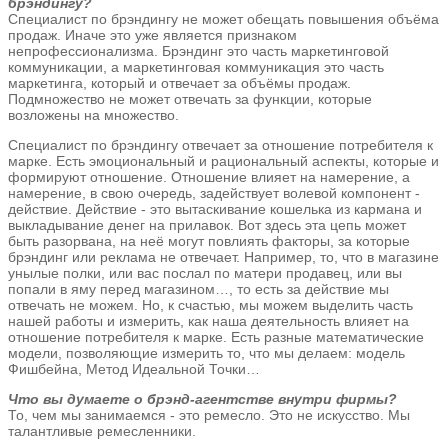
брэндингу?
Специалист по брэндингу не может обещать повышения объёма
продаж. Иначе это уже является признаком
непрофессионализма. Брэндинг это часть маркетинговой
коммуникации, а маркетинговая коммуникация это часть
маркетинга, который и отвечает за объёмы продаж.
Подмножество не может отвечать за функции, которые
возложены на множество.
Специалист по брэндингу отвечает за отношение потребителя к
марке. Есть эмоциональный и рациональный аспекты, которые и
формируют отношение. Отношение влияет на намерение, а
намерение, в свою очередь, задействует волевой компонент -
действие. Действие - это вытаскивание кошелька из кармана и
выкладывание денег на прилавок. Вот здесь эта цепь может
быть разорвана, на неё могут повлиять факторы, за которые
брэндинг или реклама не отвечает. Например, то, что в магазине
унылые полки, или вас послал по матери продавец, или вы
попали в яму перед магазином…, то есть за действие мы
отвечать не можем. Но, к счастью, мы можем выделить часть
нашей работы и измерить, как наша деятельность влияет на
отношение потребителя к марке. Есть разные математические
модели, позволяющие измерить то, что мы делаем: модель
Фишбейна, Метод Идеальной Точки…
Что вы думаете о брэнд-агентстве внутри фирмы?
То, чем мы занимаемся - это ремесло. Это не искусство. Мы
талантливые ремесленники.