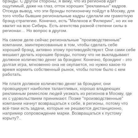
брэнды. С другой стороны, я вижу, что из регионов идёт
ощутимый, даже на глаз, отток хороших "рекламных" кадров.
Отсюда вывод, что эти брэнды потихонечку пойдут в Москву, для
того чтобы бывшие региональные кадры сделали им грамотную
брэнд-стратегию. Конечно, есть "Мелехов и Филюрин", но их не
хватит на всю Сибирь. Есть агентства разной степени силы в
регионах… Но вопрос в другом.
На самом деле сейчас региональные "производственные"
компании, заинтересованные в том, чтобы сделать себе
хороший брэнд, активно этому противодействуют. Они сами себе
мешают делать хорошие брэнды, потому что не выкладывают
должное количество денег за брэндинг. Конечно, брэндинг - это
долгая игра, мгновенно она не окупается, но нужно какое-то
время кормить собственный рынок, чтобы потом было с кем
работать.
Не платя должное количество денег за брэндинг, они
провоцируют наиболее талантливых, хорошо владеющих
рекламным ремеслом людей уезжать из регионов в Москву, где
их с удовольствием принимают. Позже "производственные"
компании начнут возвращаться к себе, в регионы, потому что
всё-таки есть задачи, которые не решаются дистанционно,
например сопровождение марки. Возвращаться к пустому
корыту?..