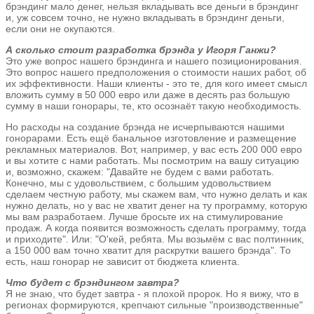
брэндинг мало денег, нельзя вкладывать все деньги в брэндинг
и, уж совсем точно, не нужно вкладывать в брэндинг деньги,
если они не окупаются.
А сколько стоит разработка брэнда у Игоря Ганжи?
Это уже вопрос нашего брэндинга и нашего позиционирования.
Это вопрос нашего предположения о стоимости наших работ, об
их эффективности. Наши клиенты - это те, для кого имеет смысл
вложить сумму в 50 000 евро или даже в десять раз большую
сумму в наши гонорары, те, кто осознаёт такую необходимость.
Но расходы на создание брэнда не исчерпываются нашими
гонорарами. Есть ещё банальное изготовление и размещение
рекламных материалов. Вот, например, у вас есть 200 000 евро
и вы хотите с нами работать. Мы посмотрим на вашу ситуацию
и, возможно, скажем: "Давайте не будем с вами работать.
Конечно, мы с удовольствием, с большим удовольствием
сделаем честную работу, мы скажем вам, что нужно делать и как
нужно делать, но у вас не хватит денег на ту программу, которую
мы вам разработаем. Лучше бросьте их на стимулирование
продаж. А когда появится возможность сделать программу, тогда
и приходите". Или: "О'кей, ребята. Мы возьмём с вас полтинник,
а 150 000 вам точно хватит для раскрутки вашего брэнда". То
есть, наш гонорар не зависит от бюджета клиента.
Что будет с брэндингом завтра?
Я не знаю, что будет завтра - я плохой пророк. Но я вижу, что в
регионах формируются, крепчают сильные "производственные"