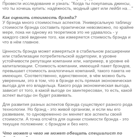
Провести исследование и узнать: "Когда ты покупаешь джинсы,
что ты хочешь купить: надёжность, модный цвет или лейбл на…"
Как оценить стоимость брэнда?
У брэнда много стоимостных аспектов. Универсальную таблицу
стоимости брэнда составить практически невозможно, по крайне
мере, пока ни одному из теоретиков это не удавалось - у
каждого своё видение того, как измеряется стоимость брэнда и
что в нём главное.
Ценность брэнда может измеряться в стабильном расширении
или стабилизации потребительской аудитории, в уровне
устойчивости репутации компании или, например, в уровне её
капитализации. Стоимость компании, имеющей пакет брэндов,
превышает стоимость аналогичных компаний, такого пакета не
имеющих. Соответственно, единственное, в чём можно быть
уверенным, это в том, что в брэнде есть прямая экономическая
выгода для его владельца. Какого рода экономическая выгода,
зависит от того, в какой выгоде он заинтересован, то есть, какой
аспект выгоды он будет развивать.
Для развития разных аспектов брэнда существуют разного рода
технологии. Но брэнд - это живой организм, и если мы его
развиваем, то одновременно он меняет все аспекты своей
стоимости. А точка отсчёта для оценки стоимости брэнда - это
текущее положение: с брэндом и без него.
Что может и чего не может обещать специалист по