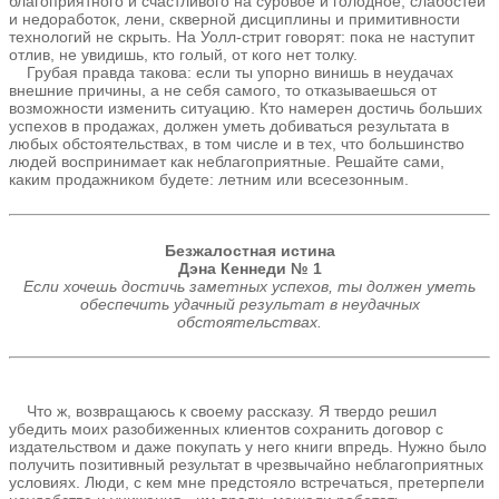
благоприятного и счастливого на суровое и голодное, слабостей
и недоработок, лени, скверной дисциплины и примитивности
технологий не скрыть. На Уолл-стрит говорят: пока не наступит
отлив, не увидишь, кто голый, от кого нет толку.
Грубая правда такова: если ты упорно винишь в неудачах
внешние причины, а не себя самого, то отказываешься от
возможности изменить ситуацию. Кто намерен достичь больших
успехов в продажах, должен уметь добиваться результата в
любых обстоятельствах, в том числе и в тех, что большинство
людей воспринимает как неблагоприятные. Решайте сами,
каким продажником будете: летним или всесезонным.
Безжалостная истина
Дэна Кеннеди № 1
Если хочешь достичь заметных успехов, ты должен уметь
обеспечить удачный результат в неудачных
обстоятельствах.
Что ж, возвращаюсь к своему рассказу. Я твердо решил
убедить моих разобиженных клиентов сохранить договор с
издательством и даже покупать у него книги впредь. Нужно было
получить позитивный результат в чрезвычайно неблагоприятных
условиях. Люди, с кем мне предстояло встречаться, претерпели