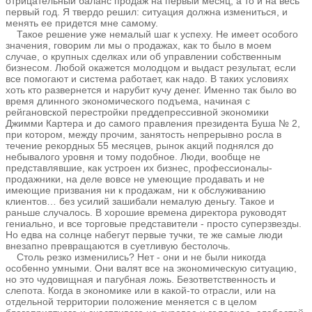
отрицательный баланс продаж на первый месяц, а то и на весь
первый год. Я твердо решил: ситуация должна измениться, и
менять ее придется мне самому.
Такое решение уже немалый шаг к успеху. Не имеет особого
значения, говорим ли мы о продажах, как то было в моем
случае, о крупных сделках или об управлении собственным
бизнесом. Любой окажется молодцом и выдаст результат, если
все помогают и система работает, как надо. В таких условиях
хоть кто развернется и нарубит кучу денег. Именно так было во
время длинного экономического подъема, начиная с
рейгановской перестройки преддепрессивной экономики
Джимми Картера и до самого правления президента Буша № 2,
при котором, между прочим, занятость непрерывно росла в
течение рекордных 55 месяцев, рынок акций поднялся до
небывалого уровня и тому подобное. Люди, вообще не
представлявшие, как устроен их бизнес, профессионалы-
продажники, на деле вовсе не умеющие продавать и не
имеющие призвания ни к продажам, ни к обслуживанию
клиентов… без усилий зашибали немалую деньгу. Такое и
раньше случалось. В хорошие времена директора руководят
гениально, и все торговые представители - просто суперзвезды.
Но едва на солнце набегут первые тучки, те же самые люди
внезапно превращаются в суетливую бестолочь.
Столь резко изменились? Нет - они и не были никогда
особенно умными. Они валят все на экономическую ситуацию,
но это чудовищная и пагубная ложь. Безответственность и
слепота. Когда в экономике или в какой-то отрасли, или на
отдельной территории положение меняется с в целом