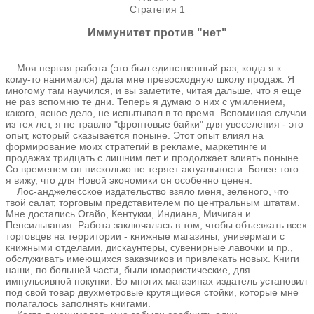
Стратегия 1
Иммунитет против "нет"
Моя первая работа (это был единственный раз, когда я к
кому-то нанимался) дала мне превосходную школу продаж. Я
многому там научился, и вы заметите, читая дальше, что я еще
не раз вспомню те дни. Теперь я думаю о них с умилением,
какого, ясное дело, не испытывал в то время. Вспоминая случаи
из тех лет, я не травлю "фронтовые байки" для увеселения - это
опыт, который сказывается поныне. Этот опыт влиял на
формирование моих стратегий в рекламе, маркетинге и
продажах тридцать с лишним лет и продолжает влиять поныне.
Со временем он нисколько не теряет актуальности. Более того:
я вижу, что для Новой экономики он особенно ценен.
Лос-анджелесское издательство взяло меня, зеленого, что
твой салат, торговым представителем по центральным штатам.
Мне достались Огайо, Кентукки, Индиана, Мичиган и
Пенсильвания. Работа заключалась в том, чтобы объезжать всех
торговцев на территории - книжные магазины, универмаги с
книжными отделами, дискаунтеры, сувенирные лавочки и пр.,
обслуживать имеющихся заказчиков и привлекать новых. Книги
наши, по большей части, были юмористические, для
импульсивной покупки. Во многих магазинах издатель установил
под свой товар двухметровые крутящиеся стойки, которые мне
полагалось заполнять книгами.