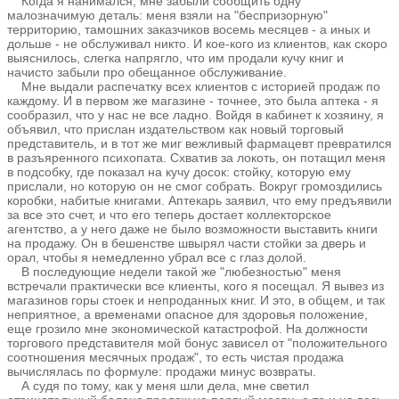
Когда я нанимался, мне забыли сообщить одну
малозначимую деталь: меня взяли на "беспризорную"
территорию, тамошних заказчиков восемь месяцев - а иных и
дольше - не обслуживал никто. И кое-кого из клиентов, как скоро
выяснилось, слегка напрягло, что им продали кучу книг и
начисто забыли про обещанное обслуживание.
Мне выдали распечатку всех клиентов с историей продаж по
каждому. И в первом же магазине - точнее, это была аптека - я
сообразил, что у нас не все ладно. Войдя в кабинет к хозяину, я
объявил, что прислан издательством как новый торговый
представитель, и в тот же миг вежливый фармацевт превратился
в разъяренного психопата. Схватив за локоть, он потащил меня
в подсобку, где показал на кучу досок: стойку, которую ему
прислали, но которую он не смог собрать. Вокруг громоздились
коробки, набитые книгами. Аптекарь заявил, что ему предъявили
за все это счет, и что его теперь достает коллекторское
агентство, а у него даже не было возможности выставить книги
на продажу. Он в бешенстве швырял части стойки за дверь и
орал, чтобы я немедленно убрал все с глаз долой.
В последующие недели такой же "любезностью" меня
встречали практически все клиенты, кого я посещал. Я вывез из
магазинов горы стоек и непроданных книг. И это, в общем, и так
неприятное, а временами опасное для здоровья положение,
еще грозило мне экономической катастрофой. На должности
торгового представителя мой бонус зависел от "положительного
соотношения месячных продаж", то есть чистая продажа
вычислялась по формуле: продажи минус возвраты.
А судя по тому, как у меня шли дела, мне светил