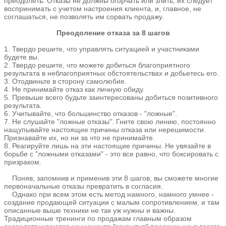
преодолеть. Отказы не должны огорчать или злить, их следует
воспринимать с учетом настроения клиента, и, главное, не
соглашаться, не позволять им сорвать продажу.
Преодоление отказа за 8 шагов
1. Твердо решите, что управлять ситуацией и участниками
будете вы.
2. Твердо решите, что можете добиться благоприятного
результата в неблагоприятных обстоятельствах и добьетесь его.
3. Отодвиньте в сторону самолюбие.
4. Не принимайте отказ как личную обиду.
5. Превыше всего будьте заинтересованы добиться позитивного
результата.
6. Учитывайте, что большинство отказов - "ложные".
7. Не слушайте "ложные отказы". Гните свою линию, постоянно
нащупывайте настоящие причины отказа или нерешимости.
Признавайте их, но ни за что не принимайте.
8. Реагируйте лишь на эти настоящие причины. Не увязайте в
борьбе с "ложными отказами" - это все равно, что боксировать с
призраком.
Поняв, запомнив и применив эти 8 шагов, вы сможете многие
первоначальные отказы превратить в согласия.
Однако при всем этом есть метод намного, намного умнее -
создание продающей ситуации с малым сопротивлением, и там
описанные выше техники не так уж нужны и важны.
Традиционные тренинги по продажам главным образом