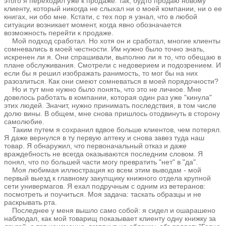
этого я переходил уже к продаже: так, будто продаю новому
клиенту, который никогда не слыхал ни о моей компании, ни о ее
книгах, ни обо мне. Кстати, с тех пор я узнал, что в любой
ситуации возникает момент, когда явно обозначается
возможность перейти к продаже.
Мой подход сработал. Но хотя он и сработал, многие клиенты
сомневались в моей честности. Им нужно было точно знать,
искренен ли я. Они спрашивали, выполню ли я то, что обещаю в
плане обслуживания. Смотрели с недоверием и подозрением. И
если бы я решил изображать ранимость, то мог бы на них
разозлиться. Как они смеют сомневаться в моей порядочности?
Но и тут мне нужно было понять, что это не личное. Мне
довелось работать в компании, которая один раз уже "кинула"
этих людей. Значит, нужно принимать последствия, в том числе
долю вины. В общем, мне снова пришлось отодвинуть в сторону
самолюбие.
Таким путем я сохранил вдвое больше клиентов, чем потерял.
Я даже вернулся в ту первую аптеку и снова завез туда наш
товар. Я обнаружил, что первоначальный отказ и даже
враждебность не всегда оказываются последним словом. Я
понял, что по большей части могу превратить "нет" в "да".
Моя любимая иллюстрация ко всем этим выводам - мой
первый выезд к главному закупщику книжного отдела крупной
сети универмагов. Я ехал подручным с одним из ветеранов:
посмотреть и поучиться. Моя задача: таскать образцы и не
раскрывать рта.
Последнее у меня вышло само собой: я сидел и ошарашено
наблюдал, как мой товарищ показывает клиенту одну книжку за