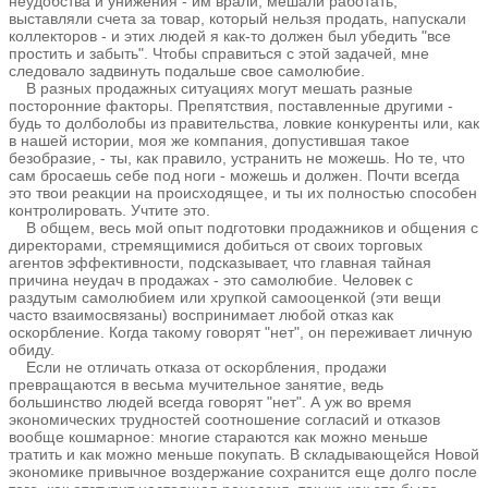
неудобства и унижения - им врали, мешали работать,
выставляли счета за товар, который нельзя продать, напускали
коллекторов - и этих людей я как-то должен был убедить "все
простить и забыть". Чтобы справиться с этой задачей, мне
следовало задвинуть подальше свое самолюбие.
В разных продажных ситуациях могут мешать разные
посторонние факторы. Препятствия, поставленные другими -
будь то долболобы из правительства, ловкие конкуренты или, как
в нашей истории, моя же компания, допустившая такое
безобразие, - ты, как правило, устранить не можешь. Но те, что
сам бросаешь себе под ноги - можешь и должен. Почти всегда
это твои реакции на происходящее, и ты их полностью способен
контролировать. Учтите это.
В общем, весь мой опыт подготовки продажников и общения с
директорами, стремящимися добиться от своих торговых
агентов эффективности, подсказывает, что главная тайная
причина неудач в продажах - это самолюбие. Человек с
раздутым самолюбием или хрупкой самооценкой (эти вещи
часто взаимосвязаны) воспринимает любой отказ как
оскорбление. Когда такому говорят "нет", он переживает личную
обиду.
Если не отличать отказа от оскорбления, продажи
превращаются в весьма мучительное занятие, ведь
большинство людей всегда говорят "нет". А уж во время
экономических трудностей соотношение согласий и отказов
вообще кошмарное: многие стараются как можно меньше
тратить и как можно меньше покупать. В складывающейся Новой
экономике привычное воздержание сохранится еще долго после