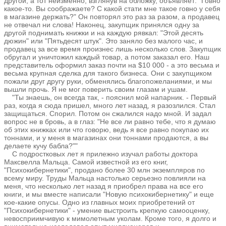
другой, а тот неизменно, взглянув на обложку, объявляет: "Говно
какое-то. Вы соображаете? С какой стати мне такое говно у себя
в магазине держать?" Он повторял это раз за разом, а продавец
не отвечал ни слова! Наконец, закупщик принялся одну за
другой поднимать книжки и на каждую рявкал: "Этой десять
дюжин" или "Пятьдесят штук". Это заняло без малого час, и
продавец за все время произнес лишь несколько слов. Закупщик
обругал и уничтожил каждый товар, а потом заказал его. Наш
представитель оформил заказ почти на $10 000 - а это весьма и
весьма крупная сделка для такого бизнеса. Они с закупщиком
пожали друг другу руки, обменялись благопожеланиями, и мы
вышли прочь. Я не мог поверить своим глазам и ушам.
"Ты знаешь, он всегда так, - пояснил мой напарник. - Первый
раз, когда я сюда пришел, много лет назад, я разозлился. Стал
защищаться. Спорил. Потом он сжалился надо мной. И задал
вопрос не в бровь, а в глаз: "Не все ли равно тебе, что я думаю
об этих книжках или что говорю, ведь я все равно покупаю их
тоннами, и у меня в магазинах они тоннами продаются, а вы
делаете кучу бабла?""
С подростковых лет я прилежно изучал работы доктора
Максвелла Мальца. Самой известной из его книг,
"Психокибернетики", продано более 30 млн экземпляров по
всему миру. Труды Мальца настолько серьезно повлияли на
меня, что несколько лет назад я приобрел права на все его
книги, и мы вместе написали "Новую психокибернетику" и еще
кое-какие опусы. Одно из главных моих приобретений от
"Психокибернетики" - умение выстроить крепкую самооценку,
невосприимчивую к мимолетным уколам. Кроме того, я долго и