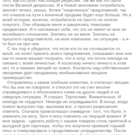
того, как отступит настоящая рецессия, так же как это было
после Великой депрессии. И в Новой экономике потребитель
захочет четких, умных, более "нацеленных" предложений, так
что отказов на пути к конечной продаже будет еще больше. Но в
моей истории, конечно, потребители не просто не хотели
покупать. Они обзывали меня и швырялись тяжелыми
предметами. И я напоминал себе, что это не имеет ко мне ни
малейшего отношения. Злились не на меня. Злились на
прошлого представителя, на мою компанию, на ситуацию - а я-
то был ни при чем.
С тех пор я убедился, что если кто-то не соглашается со
мной, не хочет принять моего предложения, отказывает мне или
как-то иначе мешает получить, что я хочу, это почти никогда не
связано с моей личностью. А поскольку ничего личного в этом
нет, то и никаких эмоций не нужно. Контроль над собственными
эмоциями дает продажнику необыкновенно мощное
преимущество.
Отправляясь к своим злобным клиентам, я отключал эмоции.
Что бы они ни говорили, я относил это на счет вполне
справедливого и объяснимого гнева на других людей и на
скверную ситуацию. Я слушал. Терпеливо. Внимательно. И
никогда не сердился. Никогда не оправдывался. В конце, когда
клиент выпускал пар, высказав все, я просил разрешения
ответить. Сначала провозглашал очевидное: того, что было, я
изменить не могу. Зато я могу повлиять на текущий момент. И
моя задача - сделать работу с нашим товаром столь приятной и
выгодной для партнера, чтобы это искупило прежний горький
опыт и стимулировало к продолжению сотрудничества. После