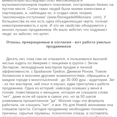
внимательно исследовал опыт миллионеров и
мультимиллионеров первого поколения, построивших бизнес на
пустом месте. Сотни таких людей были моими клиентами и
партнерами, и, наблюдая их, я создал свою теорию
"миллионера-отступника" (www.RenegadeMillionaire. com). У
большинства из них есть одна объединяющая черта: полная
невосприимчивость к хуле. И это же свойство обнаружится у
многих лучших продажников. Их мало заботит, что подумают
люди: их заботит, чтo купят.
Отказы, превращенные в согласия - вот работа умелых
продажников
Десять лет, пока сам не отказался, я пользовался высокой
честью ездить по Америке с лекциями в группе с Зигом
Зигларом, легендарным мастером продаж и личной
эффективности, с Брайаном Трейси, Джимом Роном, Томом
Хопкинсом и многими другими знаменитостями, обращаясь в
каждом городе к многотысячной - до 35 000 душ - аудитории. Зиг
- из тех мастеров, чей опыт я изучал, едва приступив к работе
продажника. Одна из историй, навсегда осевших у меня в
голове, повествовала о женщине, которая не слышала слова
"нет", даже если ей орали в самое ухо, но за 50 шагов
улавливала прошептанное "да". Многие годы эта формула
работала: не слышать "нет", и все. Но для Новой экономики она
слишком проста. Сегодня продажнику необходимо понимать
причины, скрытые пружины, психологию отказа, и составлять