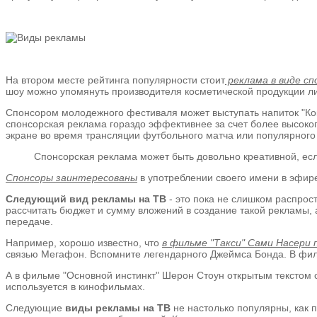
На втором месте рейтинга популярности стоит
реклама в виде с
шоу можно упомянуть производителя косметической продукции ли
Спонсором молодежного фестиваля может выступать напиток "Кок
спонсорская реклама гораздо эффективнее за счет более высокого
экране во время трансляции футбольного матча или популярного
Спонсорская реклама может быть довольно креативной, ес
Спонсоры заинтересованы
в употреблении своего имени в эфире
Следующий вид рекламы на ТВ
- это пока не слишком распрос
рассчитать бюджет и сумму вложений в создание такой рекламы,
передаче.
Например, хорошо известно, что
в фильме "Такси" Сами Насери
связью Мегафон. Вспомните легендарного Джеймса Бонда. В филь
А в фильме "Основной инстинкт" Шерон Стоун открытым текстом с
используется в кинофильмах.
Следующие
виды рекламы на ТВ
не настолько популярны, как 