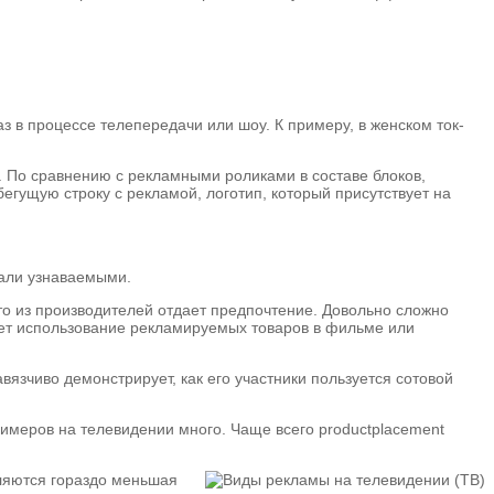
з в процессе телепередачи или шоу. К примеру, в женском ток-
. По сравнению с рекламными роликами в составе блоков,
егущую строку с рекламой, логотип, который присутствует на
тали узнаваемыми.
то из производителей отдает предпочтение. Довольно сложно
ает использование рекламируемых товаров в фильме или
авязчиво демонстрирует, как его участники пользуется сотовой
римеров на телевидении много. Чаще всего productplacement
вляются гораздо меньшая