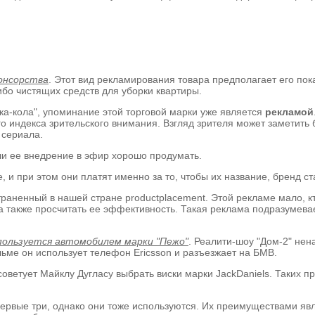
понсорства
. Этот вид рекламирования товара предполагает его пока
бо чистящих средств для уборки квартиры.
а-кола", упоминание этой торговой марки уже является
рекламой
 индекса зрительского внимания. Взгляд зрителя может заметить б
 сериала.
ли ее внедрение в эфир хорошо продумать.
, и при этом они платят именно за то, чтобы их название, бренд с
траненный в нашей стране productplacement. Этой рекламе мало, к
 а также просчитать ее эффективность. Такая реклама подразумев
 пользуется автомобилем марки "Пежо"
. Реалити-шоу "Дом-2" нен
ме он использует телефон Ericsson и разъезжает на БМВ.
оветует Майклу Дугласу выбрать виски марки JackDaniels. Таких п
первые три, однако они тоже используются. Их преимуществами я