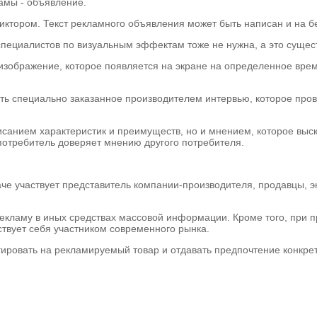
ламы - объявление.
ктором. Текст рекламного объявления может быть написан и на бе
 специалистов по визуальным эффектам тоже не нужна, а это суще
 изображение, которое появляется на экране на определенное вре
ь специально заказанное производителем интервью, которое провед
санием характеристик и преимуществ, но и мнением, которое выск
потребитель доверяет мнению другого потребителя.
аче участвует представитель компании-производителя, продавцы, 
екламу в иных средствах массовой информации. Кроме того, при 
ствует себя участником современного рынка.
агировать на рекламируемый товар и отдавать предпочтение конкр