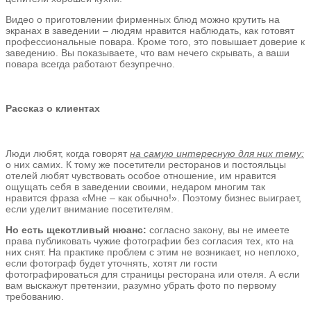
Видео о приготовлении фирменных блюд можно крутить на
экранах в заведении – людям нравится наблюдать, как готовят
профессиональные повара. Кроме того, это повышает доверие к
заведению. Вы показываете, что вам нечего скрывать, а ваши
повара всегда работают безупречно.
Рассказ о клиентах
Люди любят, когда говорят
на самую интересную для них тему:
о них самих. К тому же посетители ресторанов и постояльцы
отелей любят чувствовать особое отношение, им нравится
ощущать себя в заведении своими, недаром многим так
нравится фраза «Мне – как обычно!». Поэтому бизнес выиграет,
если уделит внимание посетителям.
Но есть щекотливый нюанс:
согласно закону, вы не имеете
права публиковать чужие фотографии без согласия тех, кто на
них снят. На практике проблем с этим не возникает, но неплохо,
если фотограф будет уточнять, хотят ли гости
фотографироваться для страницы ресторана или отеля. А если
вам выскажут претензии, разумно убрать фото по первому
требованию.