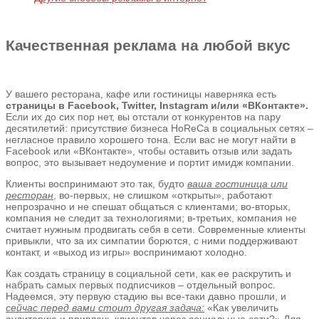
Качественная реклама на любой вкус
У вашего ресторана, кафе или гостиницы наверняка есть
страницы в Facebook, Twitter, Instagram и/или «ВКонтакте».
Если их до сих пор нет, вы отстали от конкурентов на пару
десятилетий: присутствие бизнеса HoReCa в социальных сетях –
негласное правило хорошего тона. Если вас не могут найти в
Facebook или «ВКонтакте», чтобы оставить отзыв или задать
вопрос, это вызывает недоумение и портит имидж компании.
Клиенты воспринимают это так, будто
ваша гостиница или
ресторан
, во-первых, не слишком «открыты», работают
непрозрачно и не спешат общаться с клиентами; во-вторых,
компания не следит за технологиями; в-третьих, компания не
считает нужным продвигать себя в сети. Современные клиенты
привыкли, что за их симпатии борются, с ними поддерживают
контакт, и «выход из игры» воспринимают холодно.
Как создать страницу в социальной сети, как ее раскрутить и
набрать самых первых подписчиков – отдельный вопрос.
Надеемся, эту первую стадию вы все-таки давно прошли, и
сейчас перед вами стоит другая задача:
«Как увеличить
аудиторию и привлечь клиентов через социальные сети?» Для