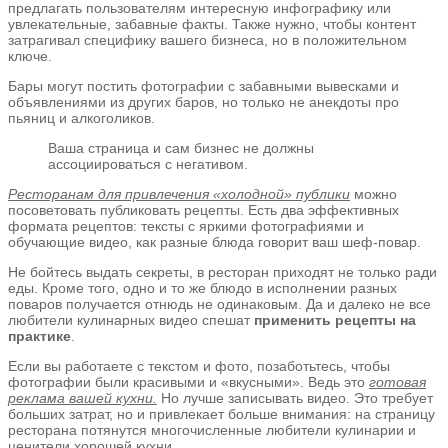
предлагать пользователям интересную инфографику или
увлекательные, забавные факты. Также нужно, чтобы контент
затрагивал специфику вашего бизнеса, но в положительном
ключе.
Бары могут постить фотографии с забавными вывесками и
объявлениями из других баров, но только не анекдоты про
пьяниц и алкоголиков.
Ваша страница и сам бизнес не должны
ассоциироваться с негативом.
Ресторанам для привлечения «холодной» публики
можно
посоветовать публиковать рецепты. Есть два эффективных
формата рецептов: тексты с яркими фотографиями и
обучающие видео, как разные блюда говорит ваш шеф-повар.
Не бойтесь выдать секреты, в ресторан приходят не только ради
еды. Кроме того, одно и то же блюдо в исполнении разных
поваров получается отнюдь не одинаковым. Да и далеко не все
любители кулинарных видео спешат
применить рецепты на
практике
.
Если вы работаете с текстом и фото, позаботьтесь, чтобы
фотографии были красивыми и «вкусными». Ведь это
готовая
реклама вашей кухни.
Но лучше записывать видео. Это требует
больших затрат, но и привлекает больше внимания: на страницу
ресторана потянутся многочисленные любители кулинарии и
ценители хорошей кухни.