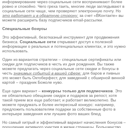
информирование через социальные сети воспринимают более
ровно и спокойно. Чего греха таить, многие люди заглядывают в
социальные сети чаще, чем проверяют электронную почту. Но
это работает и в обратную сторону:
за счет «ВКонтакте» вы
можете расширить базу подписчиков email-рассылки.
Специальные бонусы
Это эффективный, безотказный инструмент для продвижения
бизнеса.
Социальные сети
открывают доступ к полезной
информации о реальных и потенциальных клиентах, и это нужно
использовать.
Один из вариантов стратегии – специальные сертификаты или
скидки для подписчиков в честь их дня рождения. Вы также
можете предлагать через социальные сети скидки и бонусы в
честь
значимых событий в вашей сфере:
для баров и пивных
это может быть Октоберфест, для заведений с обширной винной
картой – праздник Божоле нуво.
Еще один вариант –
конкурсы только для подписчиков
. Это
не обязательно обещание скидок и подарков за репост, хотя
такой прием все еще работает, и работает великолепно. Вы
можете придумать и более интересный конкурс: например,
предложить пользователям подарки за собственные фото в
интерьере заведения или лучшие фото ваших блюд.
Но самый хитрый и эффективный вариант начисления бонусов –
поощрение активного участия в жизни страницы. Большинство