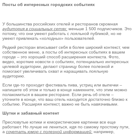
Посты об интересных городских событиях
У большинства российских отелей и ресторанов скромная
аудитория в социальных сетях:
меньше 1 500 подписчиков. Это
потому, что они умеют работать с лояльной публикой, но не
умеют привлекать «холодных» пользователей.
Редкий ресторан вписывает себя в более широкий контекст, чем
собственное меню, а посты об интересных событиях в вашем
городе – это хороший способ расширения контекста. Фото,
видео, короткие новости о событиях, потенциально интересных
целевой аудитории, делают страницу более полезной и
помогают увеличивать охват и наращивать лояльную
аудиторию.
Если где-то проходит фестиваль пива, устриц или выпечки –
напишите об этом и только в конце намекните, что этим можно
полакомиться в вашем ресторане. Если речь об отеле –
уточните в конце, что ваш отель находится достаточно близко к
событию. Расширяя контекст, важно не быть навязчивыми.
Шутки и забавный контент
Пресловутые котики и юмористические картинки все еще
работают. Но лучше не лениться, идя по самому простому пути,
а
сочетать юмор с полезной информацией:
например,