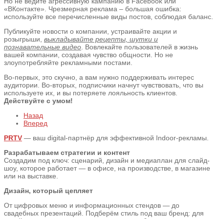
Но не ведите агрессивную кампанию в Facebook или
«ВКонтакте». Чрезмерная реклама – большая ошибка:
используйте все перечисленные виды постов, соблюдая баланс.
Публикуйте новости о компании, устраивайте акции и
розыгрыши,
выкладывайте рецепты, шутки и
познавательные видео
. Вовлекайте пользователей в жизнь
вашей компании, создавая чувство общности. Но не
злоупотребляйте рекламными постами.
Во-первых, это скучно, а вам нужно поддерживать интерес
аудитории. Во-вторых, подписчики начнут чувствовать, что вы
используете их, и вы потеряете лояльность клиентов.
Действуйте с умом!
Назад
Вперед
PRTV
— ваш digital-партнёр для эффективной Indoor-рекламы.
Разрабатываем стратегии и контент
Создадим под ключ: сценарий, дизайн и медиаплан для слайд-
шоу, которое работает — в офисе, на производстве, в магазине
или на выставке.
Дизайн, который цепляет
От цифровых меню и информационных стендов — до
свадебных презентаций. Подберём стиль под ваш бренд: для