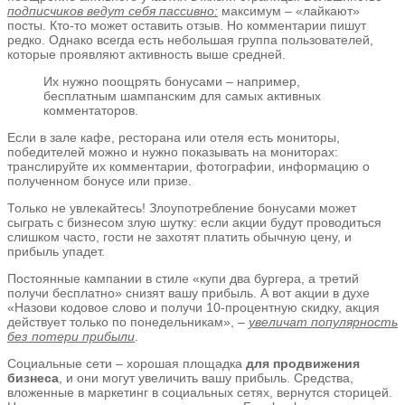
подписчиков ведут себя пассивно:
максимум – «лайкают»
посты. Кто-то может оставить отзыв. Но комментарии пишут
редко. Однако всегда есть небольшая группа пользователей,
которые проявляют активность выше средней.
Их нужно поощрять бонусами – например,
бесплатным шампанским для самых активных
комментаторов.
Если в зале кафе, ресторана или отеля есть мониторы,
победителей можно и нужно показывать на мониторах:
транслируйте их комментарии, фотографии, информацию о
полученном бонусе или призе.
Только не увлекайтесь! Злоупотребление бонусами может
сыграть с бизнесом злую шутку: если акции будут проводиться
слишком часто, гости не захотят платить обычную цену, и
прибыль упадет.
Постоянные кампании в стиле «купи два бургера, а третий
получи бесплатно» снизят вашу прибыль. А вот акции в духе
«Назови кодовое слово и получи 10-процентную скидку, акция
действует только по понедельникам», –
увеличат популярность
без потери прибыли
.
Социальные сети – хорошая площадка
для продвижения
бизнеса
, и они могут увеличить вашу прибыль. Средства,
вложенные в маркетинг в социальных сетях, вернутся сторицей.