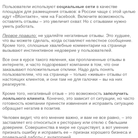
Пользователи используют
социальные сети
в качестве
площадок для размещения отзывов: в России чаще с этой целью
идут «ВКонтакте», чем на Facebook. Включите возможность
оставлять отзывы – это увеличит охват. Но с отзывами нужно
уметь работать.
Первое правило:
не удаляйте негативные отзывы. Это худшее,
что вы можете сделать, когда оставляют нелестное сообщение.
Кроме того, сплошные хвалебные комментарии на странице
вызывают инстинктивное недоверие у пользователей.
Все они в курсе такого явления, как проплаченные отзывы в
интернете, и часто подозревают компании в том, что они
заказывают положительные отклики. Надо дать понять
пользователям, что на странице – только «живые» отзывы от
настоящих клиентов, и они там не для галочки – вы на них
реагируете.
Кроме того, негативный отзыв – это возможность
заполучить
лояльного клиента
. Конечно, это зависит от ситуации, но часто
готовность компании принести извинения и исправить ситуацию
обращает негатив в позитив.
Человек видит, что его мнение важно, и вам не все равно, – это
заставляет его относиться к ресторану или отелю с б
о
льшим
доверием. Совершенства в мире не существует, а вот умение
признать ошибку и исправить ее – признак хорошего бизнеса и
правильной работы с аудиторией.