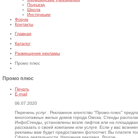
Подъезд
Школа
Инструкции
Форум
Контакты
Главная
Каталог
Размещение рекламы
Промо плюс
Промо плюс
Печать
E-mail
06.07.2020
Перечень услуг :
Рекламное агентство "Промо-плюс" предл
многоэтажных жилых домов города Омска. Стенды располаг
ИнфоСтенды, установлены возле лифтов или на площадках 
рассказать о своей компании или услуге. Если у вас воз
рекламы вам будет предоставлен фотоотчет. Вы платите т
Сфера деятельности:
Наружная реклама, Другое