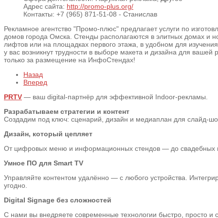
Адрес сайта:
http://promo-plus.org/
Контакты:
+7 (965) 871-51-08 - Станислав
Рекламное агентство "Промо-плюс" предлагает услуги по изгот
домов города Омска. Стенды располагаются в элитных домах и 
лифтов или на площадках первого этажа, в удобном для изучени
у вас возникнут трудности в выборе макета и дизайна для ваш
только за размещение на ИнфоСтендах!
Назад
Вперед
PRTV
— ваш digital-партнёр для эффективной Indoor-рекламы.
Разрабатываем стратегии и контент
Создадим под ключ: сценарий, дизайн и медиаплан для слайд-шоу,
Дизайн, который цепляет
От цифровых меню и информационных стендов — до свадебных пре
Умное ПО для Smart TV
Управляйте контентом удалённо — с любого устройства. Интегрир
угодно.
Digital Signage без сложностей
С нами вы внедряете современные технологии быстро, просто и