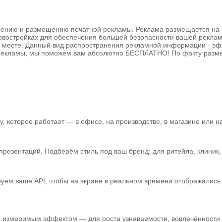
овлению и размещению печатной рекламы. Реклама размещается н
новостройках для обеспечения большей безопасности вашей рекла
я месте. Данный вид распространения рекламной информации - эфф
ей рекламы, мы поможем вам абсолютно БЕСПЛАТНО! По факту разм
 которое работает — в офисе, на производстве, в магазине или на
зентаций. Подберём стиль под ваш бренд: для ритейла, клиник, а
уем ваше API, чтобы на экране в реальном времени отображались 
 с измеримым эффектом — для роста узнаваемости, вовлечённости