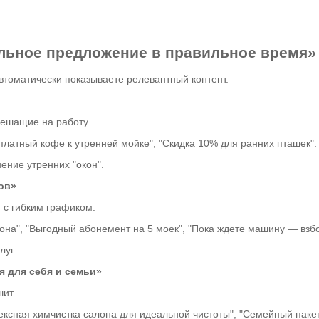
ильное предложение в правильное время»
втоматически показываете релевантный контент.
ешащие на работу.
платный кофе к утренней мойке", "Скидка 10% для ранних пташек".
ение утренних "окон".
ов»
с гибким графиком.
лона", "Выгодный абонемент на 5 моек", "Пока ждете машину — взб
уг.
я для себя и семьи»
ит.
ексная химчистка салона для идеальной чистоты", "Семейный пакет: