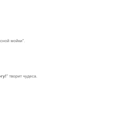
сной мойки".
гу!
" творит чудеса.