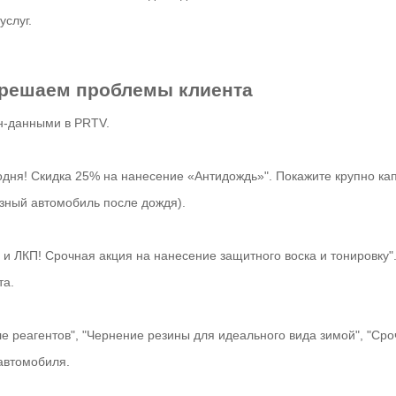
слуг.
е решаем проблемы клиента
йн-данными в PRTV.
одня! Скидка 25% на нанесение «Антидождь»". Покажите крупно ка
ный автомобиль после дождя).
 ЛКП! Срочная акция на нанесение защитного воска и тонировку"
та.
е реагентов", "Чернение резины для идеального вида зимой", "Сро
автомобиля.