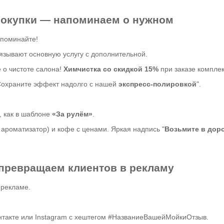
покупки — напоминаем о нужном
апоминайте!
язывают основную услугу с дополнительной.
 о чистоте салона!
Химчистка со скидкой 15%
при заказе комплек
Сохраните эффект надолго с нашей
экспресс-полировкой
".
, как в шаблоне
«За рулём»
.
 ароматизатор) и кофе с ценами. Яркая надпись "
Возьмите в доро
 превращаем клиентов в рекламу
 рекламе.
нтакте или Instagram с хештегом #НазваниеВашейМойкиОтзыв.