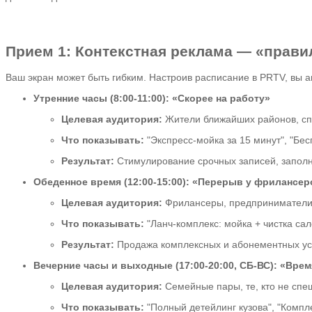
Прием 1: Контекстная реклама — «прав
Ваш экран может быть гибким. Настроив расписание в PRTV, вы а
Утренние часы (8:00-11:00): «Скорее на работу»
Целевая аудитория:
Жители ближайших районов, сп
Что показывать:
"Экспресс-мойка за 15 минут", "Бес
Результат:
Стимулирование срочных записей, заполн
Обеденное время (12:00-15:00): «Перерыв у фрилансер
Целевая аудитория:
Фрилансеры, предприниматели 
Что показывать:
"Ланч-комплекс: мойка + чистка са
Результат:
Продажа комплексных и абонементных усл
Вечерние часы и выходные (17:00-20:00, СБ-ВС): «Врем
Целевая аудитория:
Семейные пары, те, кто не спеш
Что показывать:
"Полный детейлинг кузова", "Компл