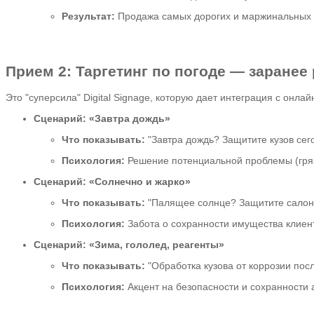
Результат:
Продажа самых дорогих и маржинальных у
Прием 2: Таргетинг по погоде — заране
Это "суперсила" Digital Signage, которую дает интеграция с онла
Сценарий: «Завтра дождь»
Что показывать:
"Завтра дождь? Защитите кузов сег
Психология:
Решение потенциальной проблемы (гряз
Сценарий: «Солнечно и жарко»
Что показывать:
"Палящее солнце? Защитите салон и
Психология:
Забота о сохранности имущества клиен
Сценарий: «Зима, гололед, реагенты»
Что показывать:
"Обработка кузова от коррозии посл
Психология:
Акцент на безопасности и сохранности 