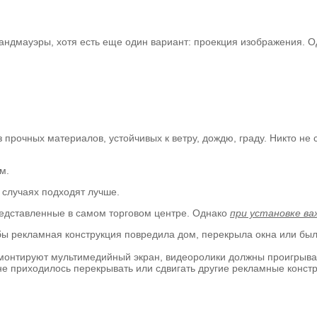
ндмауэры, хотя есть еще один вариант: проекция изображения. О
 прочных материалов, устойчивых к ветру, дождю, граду. Никто не 
м.
 случаях подходят лучше.
едставленные в самом торговом центре. Однако
при установке ва
бы рекламная конструкция повредила дом, перекрыла окна или был
онтируют мультимедийный экран, видеоролики должны проигрыват
не приходилось перекрывать или сдвигать другие рекламные констр