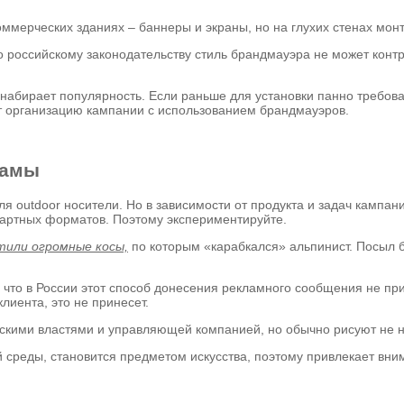
коммерческих зданиях – баннеры и экраны, но на глухих стенах мо
 российскому законодательству стиль брандмауэра не может конт
набирает популярность. Если раньше для установки панно требова
ет организацию кампании с использованием брандмауэров.
ламы
ля outdoor носители. Но в зависимости от продукта и задач кампан
дартных форматов. Поэтому экспериментируйте.
тили огромные косы,
по которым «карабкался» альпинист. Посыл 
у что в России этот способ донесения рекламного сообщения не пр
лиента, это не принесет.
скими властями и управляющей компанией, но обычно рисуют не на
й среды, становится предметом искусства, поэтому привлекает вни