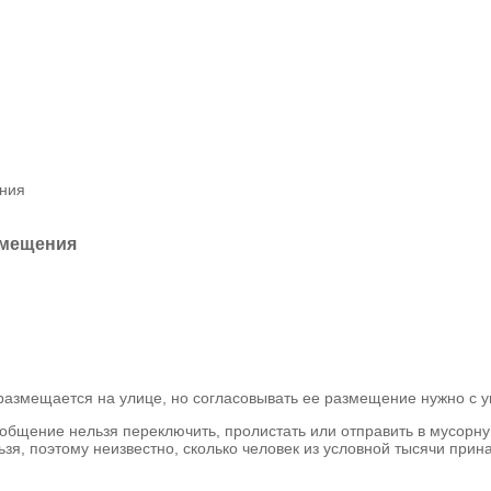
ения
змещения
размещается на улице, но согласовывать ее размещение нужно с у
ообщение нельзя переключить, пролистать или отправить в мусорну
я, поэтому неизвестно, сколько человек из условной тысячи прин