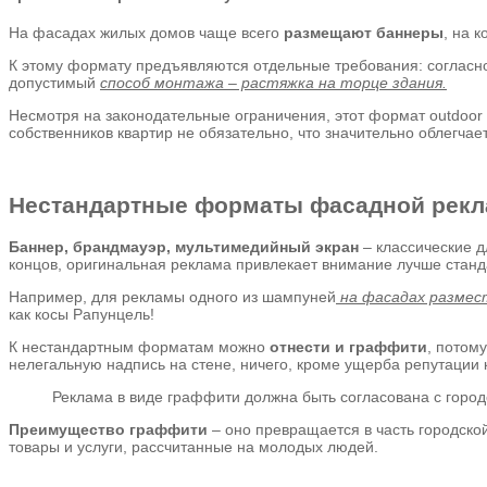
На фасадах жилых домов чаще всего
размещают баннеры
, на 
К этому формату предъявляются отдельные требования: согласно
допустимый
способ монтажа – растяжка на торце здания.
Несмотря на законодательные ограничения, этот формат outdoor 
собственников квартир не обязательно, что значительно облегча
Нестандартные форматы фасадной рек
Баннер, брандмауэр, мультимедийный экран
– классические д
концов, оригинальная реклама привлекает внимание лучше стан
Например, для рекламы одного из шампуней
на фасадах размес
как косы Рапунцель!
К нестандартным форматам можно
отнести и граффити
, потом
нелегальную надпись на стене, ничего, кроме ущерба репутации к
Реклама в виде граффити должна быть согласована с город
Преимущество граффити
– оно превращается в часть городско
товары и услуги, рассчитанные на молодых людей.