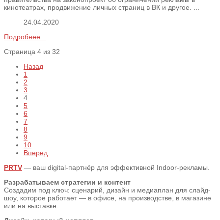
кинотеатрах, продвижение личных страниц в ВК и другое. ...
24.04.2020
Подробнее...
Страница 4 из 32
Назад
1
2
3
4
5
6
7
8
9
10
Вперед
PRTV
— ваш digital-партнёр для эффективной Indoor-рекламы.
Разрабатываем стратегии и контент
Создадим под ключ: сценарий, дизайн и медиаплан для слайд-
шоу, которое работает — в офисе, на производстве, в магазине
или на выставке.