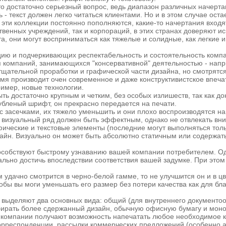
о достаточно серьезный вопрос, ведь диапазон различных начерта
- текст должен легко читаться клиентами. Но и в этом случае оста
ти коллекции постоянно пополняются, какие-то начертания входят 
рственных учреждений, так и корпораций, в этих странах доверяют
, они могут восприниматься как тяжелые и солидные, как легкие 
ию и подчеркивающих респектабельность и состоятельность комп
для компаний, занимающихся "консервативной" деятельностью - нап
 тщательной проработки и графической части дизайна, но смотрятс
время производит очен современное и даже конструктивистское впе
ример, новые технологии.
 достаточно крупным и четким, без особых излишеств, так как до
убленый шрифт, он прекрасно передается на печати.
 с засечками, их тяжело уменьшить и они плохо воспроизводятся на
о визуальный ряд должен быть эффектным, однако не отвлекать вн
фические и текстовые элементы (последние могут выполняться толь
изайн. Визуально он может быть абсолютно статичным или содержа
пособствуют быстрому узнаванию вашей компании потребителем. Од
реально достичь впоследствии соответствия вашей задумке. При это
 удачно смотрится в черно-белой гамме, то не улучшится он и в ц
ы вы моги уменьшать его размер без потери качества как для бланк
о выделяют два основных вида: общий (для внутреннего документоо
 выбирать более сдержанный дизайн, обычную офисную бумагу и мон
 компании получают возможность напечатать любое необходимое к
рреспонденции, рассылки коммерческих предложений (особенно ад