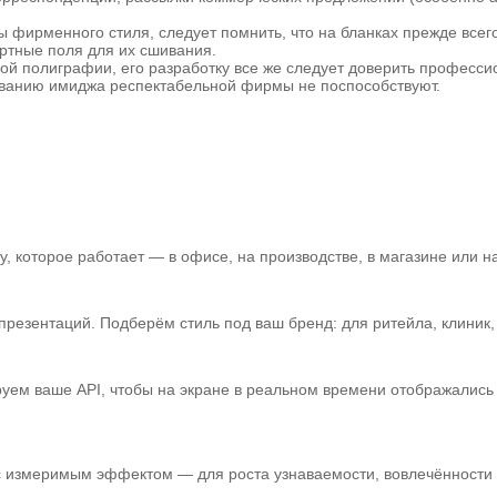
ы фирменного стиля, следует помнить, что на бланках прежде все
артные поля для их сшивания.
ой полиграфии, его разработку все же следует доверить професс
ованию имиджа респектабельной фирмы не поспособствуют.
 которое работает — в офисе, на производстве, в магазине или на
зентаций. Подберём стиль под ваш бренд: для ритейла, клиник, а
уем ваше API, чтобы на экране в реальном времени отображались 
 с измеримым эффектом — для роста узнаваемости, вовлечённости