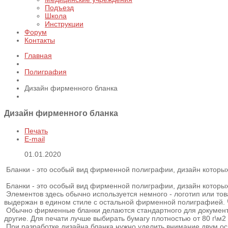
Подъезд
Школа
Инструкции
Форум
Контакты
Главная
Полиграфия
Дизайн фирменного бланка
Дизайн фирменного бланка
Печать
E-mail
01.01.2020
Бланки - это особый вид фирменной полиграфии, дизайн которых
Бланки - это особый вид фирменной полиграфии, дизайн которых
Элементов здесь обычно используется немного - логотип или тов
выдержан в едином стиле с остальной фирменной полиграфией. Час
Обычно фирменные бланки делаются стандартного для документа
другие. Для печати лучше выбирать бумагу плотностью от 80 г\м2
При разработке дизайна бланка нужно уделить внимание двум ос