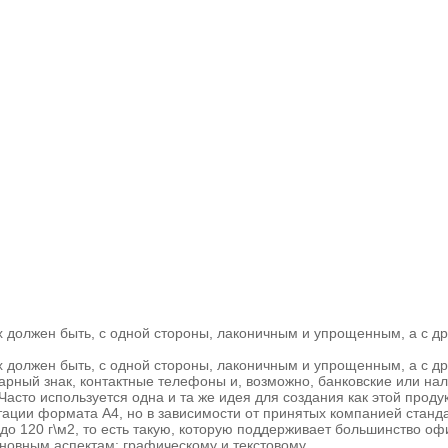
 должен быть, с одной стороны, лаконичным и упрощенным, а с др
 должен быть, с одной стороны, лаконичным и упрощенным, а с д
арный знак, контактные телефоны и, возможно, банковские или на
то используется одна и та же идея для создания как этой продукц
ции формата А4, но в зависимости от принятых компанией станда
 до 120 г\м2, то есть такую, которую поддерживает большинство оф
новным аспектам: графическому и текстовому.