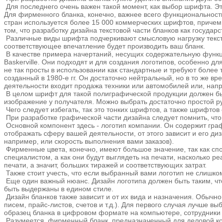
Для последнего очень важен такой момент, как выбор шрифта. Эт
Для фирменного бланка, конечно, важнее всего функциональность 
стран используется более 15 000 коммерческих шрифтов, причем э
том, что разработку дизайна текстовой части бланков как госуда
Различные виды шрифта подчеркивают смысловую нагрузку текста
соответствующее впечатление будет производить ваш бланк.
В качестве примера начертаний, несущих содержательную функц
Baskerville. Они подходят и для создания логотипов, особенно 
не так просты в использовании как стандартные и требуют более
созданный в 1980-е гг. Он достаточно нейтральный, но в то же 
деятельности входит продажа техники или автомобилей или, нап
В целом шрифт для такой полиграфической продукции должен быть
изображение у получателя. Можно выбрать достаточно простой р
Чего следует избегать, так это тонких шрифтов, а также шрифтов
При разработке графической части дизайна следует помнить, чт
Основной компонент здесь - логотип компании. Он содержит гра
отображать сферу вашей деятельности, от этого зависит и его д
например, или скорость выполнения вами заказов).
Фирменные цвета, конечно, имеют большое значение, так как с
специалистом, а как они будут выглядеть на печати, насколько 
печати, а значит, больших тиражей и соответствующих затрат.
Также стоит учесть, что если выбранный вами логотип не слишком
Еще один важный нюанс. Дизайн логотипа должен быть таким, чтоб
быть выдержаны в едином стиле.
Дизайн бланков также зависит и от их вида и назначения. Обычн
писем, прайс-листов, счетов и т.д.). Для первого случая лучше
образец бланка в цифровом формате на компьютере, сотрудники
Разумеется, фирменный бланк, предназначенный для деловой ко