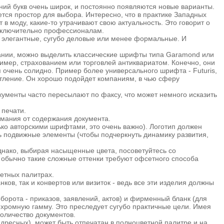
ний букв очень широк, и постоянно появляются новые варианты.
ется простор для выбора. Интересно, что в практике Западных
в моду, какие-то утрачивают свою актуальность. Это говорит о
 исключительно профессионалам.
и элегантные, сугубо деловые или менее формальные. И
ании, можно выделить классические шрифты типа Garamond или
ример, страхованием или торговлей антиквариатом. Конечно, они
я очень солидно. Пример более универсального шрифта - Futuris,
чатление. Он хорошо подойдет компаниям, в чью сферу
кументы часто пересылают по факсу, что может немного исказить
 печати.
имания от содержания документа.
ко авторскими шрифтами, это очень важно). Логотип должен
ть подвижные элементы (чтобы подчеркнуть динамику развития,
нако, выбирая насыщенные цвета, посоветуйтесь со
м обычно такие сложные оттенки требуют офсетного способа
ветных палитрах.
ов, так и конвертов или визиток - ведь все эти изделия должны
борота - приказов, заявлений, актов) и фирменный бланк (для
охромную гамму. Это преследует сугубо практичные цели. Имея
оличество документов.
ресных), может быть отпечатан в полноцветной палитре и на