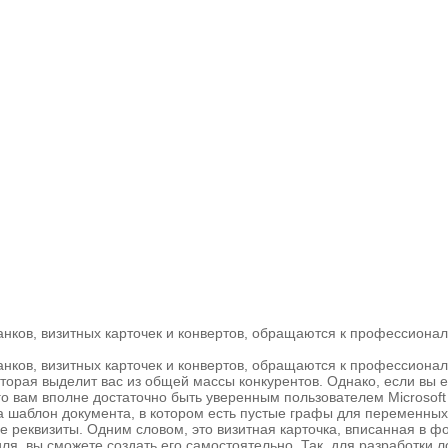
анков, визитных карточек и конвертов, обращаются к профессион
нков, визитных карточек и конвертов, обращаются к профессионал
торая выделит вас из общей массы конкурентов. Однако, если вы е
 вам вполне достаточно быть уверенным пользователем Microsoft 
а шаблон документа, в котором есть пустые графы для переменных 
ые реквизиты. Одним словом, это визитная карточка, вписанная в 
ля, вы сможете создать его самостоятельно. Так, для разработки