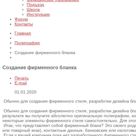
Подъезд
Школа
Инструкции
Форум
Контакты
Главная
Полиграфия
Создание фирменного бланка
Создание фирменного бланка
Печать
E-mail
01.01.2020
Обычно для создания фирменного стиля, разработки дизайна бл
Обычно для создания фирменного стиля, разработки дизайна бла
результате вы получите абсолютно оригинальную полиграфию, ко
некоторые элементы фирменного стиля самостоятельно. Для этого
Итак, что представляет собой фирменный бланк? Это своего род
или товарный знак), контактные данные, банковские или налогов
Если у вашей компании пока нет разработанного фирменного сти