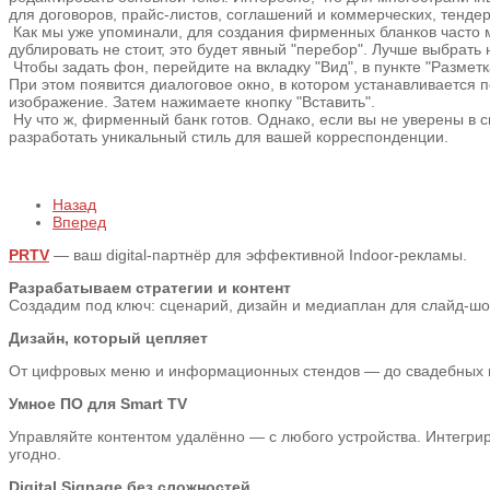
для договоров, прайс-листов, соглашений и коммерческих, тенд
Как мы уже упоминали, для создания фирменных бланков часто м
дублировать не стоит, это будет явный "перебор". Лучше выбрат
Чтобы задать фон, перейдите на вкладку "Вид", в пункте "Разме
При этом появится диалоговое окно, в котором устанавливается пе
изображение. Затем нажимаете кнопку "Вставить".
Ну что ж, фирменный банк готов. Однако, если вы не уверены в
разработать уникальный стиль для вашей корреспонденции.
Назад
Вперед
PRTV
— ваш digital-партнёр для эффективной Indoor-рекламы.
Разрабатываем стратегии и контент
Создадим под ключ: сценарий, дизайн и медиаплан для слайд-шоу,
Дизайн, который цепляет
От цифровых меню и информационных стендов — до свадебных пре
Умное ПО для Smart TV
Управляйте контентом удалённо — с любого устройства. Интегрир
угодно.
Digital Signage без сложностей