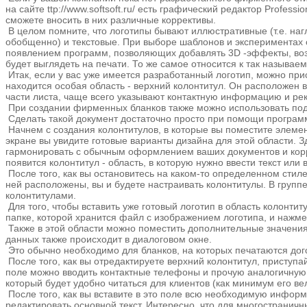
на сайте ttp://www.softsoft.ru/ есть графический редактор Profe
сможете вносить в них различные коррективы.
В целом помните, что логотипы бывают иллюстративные (т.е. н
обобщенно) и текстовые. При выборе шаблонов и экспериментах с
появлением программ, позволяющих добавлять 3D -эффекты, возник
будет выглядеть на печати. То же самое относится к так называ
Итак, если у вас уже имеется разработанный логотип, можно пр
находится особая область - верхний колонтитул. Он расположен 
части листа, чаще всего указывают контактную информацию и рек
При создании фирменных бланков также можно использовать под
Сделать такой документ достаточно просто при помощи программ
Начнем с создания колонтитулов, в которые вы поместите элемент
экране вы увидите готовые варианты дизайна для этой области. З
гармонировать с обычным оформлением ваших документов и корре
появится колонтитул - область, в которую нужно ввести текст или
После того, как вы остановитесь на каком-то определенном стиле
ней расположены, вы и будете настраивать колонтитулы. В групп
колонтитулами.
Для того, чтобы вставить уже готовый логотип в область колонтит
папке, которой хранится файл с изображением логотипа, и нажмет
Также в этой области можно поместить дополнительные значения,
данных также происходит в диалоговом окне.
Это обычно необходимо для бланков, на которых печатаются дог
После того, как вы отредактируете верхний колонтитул, приступа
поле можно вводить контактные телефоны и прочую аналогичную
который будет удобно читаться для клиентов (как минимум его ве
После того, как вы вставите в это поле всю необходимую информ
редактировать основной текст. Интересно, что для многостранич