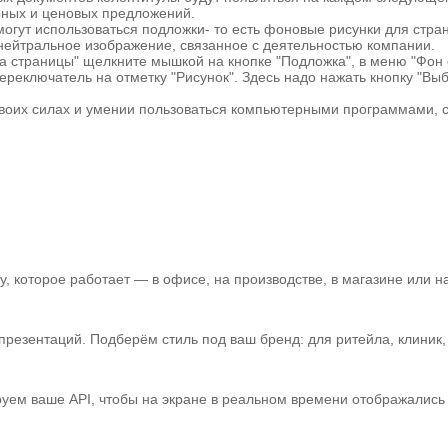
ерных и ценовых предложений.
огут использоваться подложки- то есть фоновые рисунки для стран
ь нейтральное изображение, связанное с деятельностью компании.
тка страницы" щелкните мышкой на кнопке "Подложка", в меню "Фон
реключатель на отметку "Рисунок". Здесь надо нажать кнопку "Выбр
 своих силах и умении пользоваться компьютерными программами, 
 которое работает — в офисе, на производстве, в магазине или на
зентаций. Подберём стиль под ваш бренд: для ритейла, клиник, а
уем ваше API, чтобы на экране в реальном времени отображались 