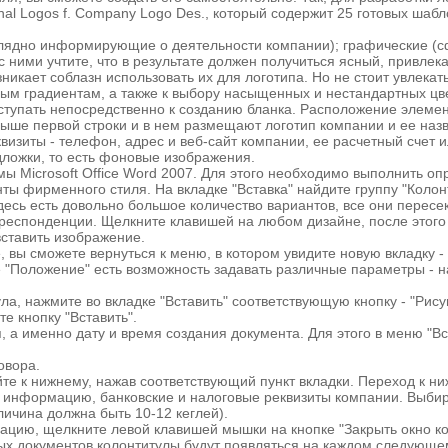
ssional Logos f. Company Logo Des., который содержит 25 готовых ш
аглядно информирующие о деятельности компании); графические (
 ними учтите, что в результате должен получиться ясный, привле
ает соблазн использовать их для логотипа. Но не стоит увлекатьс
емым градиентам, а также к выбору насыщенных и нестандартных цв
иступать непосредственно к созданию бланка. Расположение элеме
выше первой строки и в нем размещают логотип компании и ее наз
визиты - телефон, адрес и веб-сайт компании, ее расчетный счет 
ложки, то есть фоновые изображения.
ы Microsoft Office Word 2007. Для этого необходимо выполнить о
ы фирменного стиля. На вкладке "Вставка" найдите группу "Колонт
десь есть довольно большое количество вариантов, все они пересе
спонденции. Щелкните клавишей на любом дизайне, после этого о
 вставить изображение.
, вы сможете вернуться к меню, в котором увидите новую вкладку 
е "Положение" есть возможность задавать различные параметры - 
ула, нажмите во вкладке "Вставить" соответствующую кнопку - "Рису
е кнопку "Вставить".
 а именно дату и время создания документа. Для этого в меню "Вс
овора.
йте к нижнему, нажав соответствующий пункт вкладки. Переход к н
 информацию, банковские и налоговые реквизиты компании. Выбир
личина должна быть 10-12 кеглей).
ацию, щелкните левой клавишей мышки на кнопке "Закрыть окно кол
ных документов колонтитулы будут появляться на каждом следующем