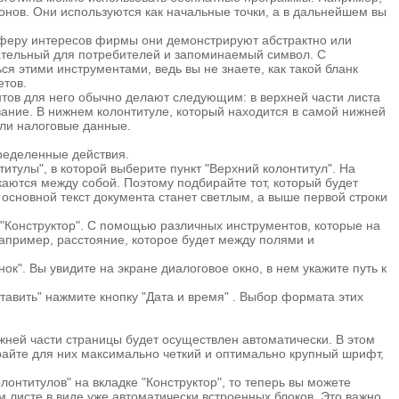
аблонов. Они используются как начальные точки, а в дальнейшем вы
сферу интересов фирмы они демонстрируют абстрактно или
кательный для потребителей и запоминаемый символ. С
я этими инструментами, ведь вы не знаете, как такой бланк
етов.
нтов для него обычно делают следующим: в верхней части листа
вание. В нижнем колонтитуле, который находится в самой нижней
или налоговые данные.
пределенные действия.
итулы", в которой выберите пункт "Верхний колонтитул". На
каются между собой. Поэтому подбирайте тот, который будет
сновной текст документа станет светлым, а выше первой строки
- "Конструктор". С помощью различных инструментов, которые на
например, расстояние, которое будет между полями и
нок". Вы увидите на экране диалоговое окно, в нем укажите путь к
тавить" нажмите кнопку "Дата и время" . Выбор формата этих
ижней части страницы будет осуществлен автоматически. В этом
айте для них максимально четкий и оптимально крупный шрифт,
онтитулов" на вкладке "Конструктор", то теперь вы можете
 листе в виде уже автоматически встроенных блоков. Это важно